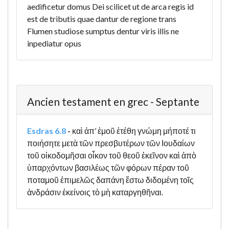
aedificetur domus Dei scilicet ut de arca regis id
est de tributis quae dantur de regione trans
Flumen studiose sumptus dentur viris illis ne
inpediatur opus
Ancien testament en grec - Septante
Esdras 6.8
-
καὶ ἀπ’ ἐμοῦ ἐτέθη γνώμη μήποτέ τι
ποιήσητε μετὰ τῶν πρεσβυτέρων τῶν Ιουδαίων
τοῦ οἰκοδομῆσαι οἶκον τοῦ θεοῦ ἐκεῖνον καὶ ἀπὸ
ὑπαρχόντων βασιλέως τῶν φόρων πέραν τοῦ
ποταμοῦ ἐπιμελῶς δαπάνη ἔστω διδομένη τοῖς
ἀνδράσιν ἐκείνοις τὸ μὴ καταργηθῆναι.