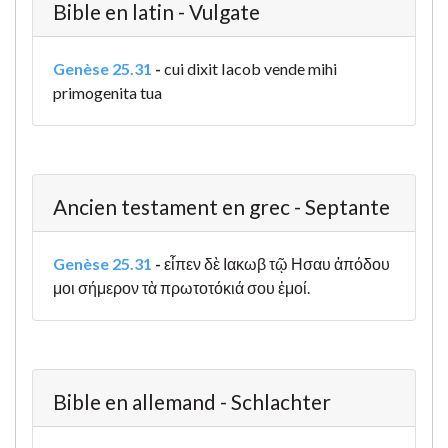
Bible en latin - Vulgate
Genèse 25.31
-
cui dixit Iacob vende mihi
primogenita tua
Ancien testament en grec - Septante
Genèse 25.31
-
εἶπεν δὲ Ιακωβ τῷ Ησαυ ἀπόδου
μοι σήμερον τὰ πρωτοτόκιά σου ἐμοί.
Bible en allemand - Schlachter