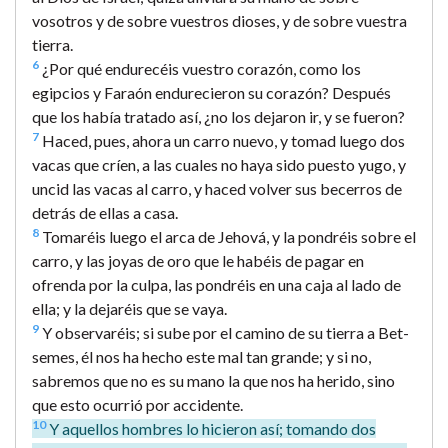
vosotros y de sobre vuestros dioses, y de sobre vuestra
tierra.
6
¿Por qué endurecéis vuestro corazón, como los
egipcios y Faraón endurecieron su corazón? Después
que los había tratado así, ¿no los dejaron ir, y se fueron?
7
Haced, pues, ahora un carro nuevo, y tomad luego dos
vacas que críen, a las cuales no haya sido puesto yugo, y
uncid las vacas al carro, y haced volver sus becerros de
detrás de ellas a casa.
8
Tomaréis luego el arca de Jehová, y la pondréis sobre el
carro, y las joyas de oro que le habéis de pagar en
ofrenda por la culpa, las pondréis en una caja al lado de
ella; y la dejaréis que se vaya.
9
Y observaréis; si sube por el camino de su tierra a Bet-
semes, él nos ha hecho este mal tan grande; y si no,
sabremos que no es su mano la que nos ha herido, sino
que esto ocurrió por accidente.
10
Y aquellos hombres lo hicieron así; tomando dos