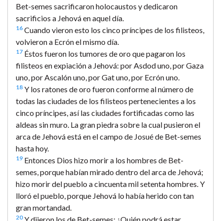
Bet-semes sacrificaron holocaustos y dedicaron
sacrificios a Jehová en aquel día.
16
Cuando vieron esto los cinco príncipes de los filisteos,
volvieron a Ecrón el mismo día.
17
Éstos fueron los tumores de oro que pagaron los
filisteos en expiación a Jehová: por Asdod uno, por Gaza
uno, por Ascalón uno, por Gat uno, por Ecrón uno.
18
Y los ratones de oro fueron conforme al número de
todas las ciudades de los filisteos pertenecientes a los
cinco príncipes, así las ciudades fortificadas como las
aldeas sin muro. La gran piedra sobre la cual pusieron el
arca de Jehová está en el campo de Josué de Bet-semes
hasta hoy.
19
Entonces Dios hizo morir a los hombres de Bet-
semes, porque habían mirado dentro del arca de Jehová;
hizo morir del pueblo a cincuenta mil setenta hombres. Y
lloró el pueblo, porque Jehová lo había herido con tan
gran mortandad.
20
Y dijeron los de Bet-semes: ¿Quién podrá estar