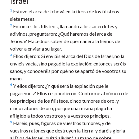
Israël
1
Estuvo el arca de Jehová en la tierra de los filisteos
siete meses.
2
Entonces los filisteos, llamando a los sacerdotes y
adivinos, preguntaron: ¿Qué haremos del arca de
Jehová? Hacednos saber de qué manera la hemos de
volver a enviar a su lugar.
3
Ellos dijeron: Si enviáis el arca del Dios de Israel, no la
enviéis vacía, sino pagadle la expiación; entonces seréis
sanos, y conoceréis por qué no se apartó de vosotros su
mano.
4
Y ellos dijeron: ¿Y qué será la expiación que le
pagaremos? Ellos respondieron: Conforme al número de
los príncipes de los filisteos, cinco tumores de oro, y
cinco ratones de oro, porque una misma plaga ha
afligido a todos vosotros y a vuestros príncipes.
5
Haréis, pues, figuras de vuestros tumores, y de
vuestros ratones que destruyen la tierra, y daréis gloria
al Dios de Israel; quizá aliviará su mano de sobre