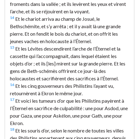
froments dans la vallée ; et ils levèrent les yeux et virent
l’arche, et ils se réjouirent en la voyant.
14
Et le chariot arriva au champ de Josué, le
Bethschémite, et s’y arrêta ; et il y avait là une grande
pierre. Et on fendit le bois du chariot, et on offrit les
jeunes vaches en holocauste à l’Éternel.
15
Et les Lévites descendirent l’arche de l’Éternel et la
cassette qui l’accompagnait, dans lequel étaient les
objets d’or ; et ils [les] mirent sur la grande pierre. Et les
gens de Beth-schémès offrirent ce jour-là des
holocaustes et sacrifièrent des sacrifices à l’Éternel.
16
Et les cinq gouverneurs des Philistins l’ayant vu,
retournèrent à Ekron le même jour.
17
Et voici les tumeurs d’or que les Philistins payèrent à
l’Éternel en sacrifice de culpabilité : une pour Asdod, une
pour Gaza, une pour Askélon, une pour Gath, une pour
Ekron.
18
Et les souris d’or, selon le nombre de toutes les villes
des Philistins appartenant aux cinq gouverneurs, depuis