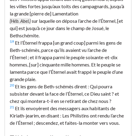
les villes fortes jusqu’aux toits des campagnards, jusqu’à
la grande [pierre de] Lamentation
sur laquelle on déposa l’arche de l’Éternel, [et
{Héb. Abel.}
qui] est jusqu’à ce jour dans le champ de Josué, le
Bethschémite.
19
Et l’Éternel frappa [un grand coup] parmi les gens de
Beth-schémès, parce qu’ils avaient vu l’arche de
l’Éternel ; et il frappa parmi le peuple soixante-et-dix
hommes, [sur] cinquante mille hommes. Et le peuple se
lamenta parce que l’Éternel avait frappé le peuple d’une
grande plaie.
20
Et les gens de Beth-schémès dirent : Qui pourra
subsister devant la face de l’Éternel, ce Dieu saint ? et
chez qui montera-t-il en se retirant de chez nous ?
21
Et ils envoyèrent des messagers aux habitants de
Kiriath-jearim, en disant : Les Philistins ont rendu l’arche
de l’Éternel ; descendez, et faites-la monter vers vous.