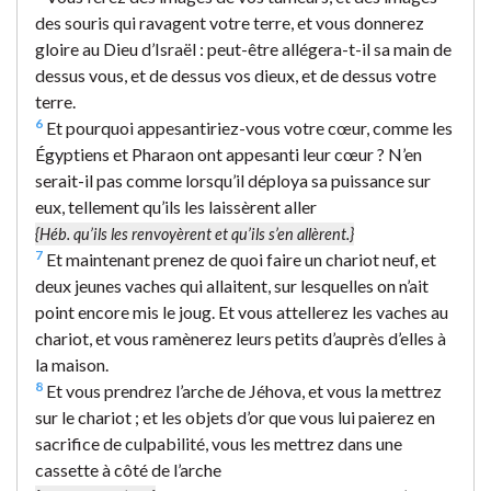
des souris qui ravagent votre terre, et vous donnerez
gloire au Dieu d’Israël : peut-être allégera-t-il sa main de
dessus vous, et de dessus vos dieux, et de dessus votre
terre.
6
Et pourquoi appesantiriez-vous votre cœur, comme les
Égyptiens et Pharaon ont appesanti leur cœur ? N’en
serait-il pas comme lorsqu’il déploya sa puissance sur
eux, tellement qu’ils les laissèrent aller
{Héb. qu’ils les renvoyèrent et qu’ils s’en allèrent.}
7
Et maintenant prenez de quoi faire un chariot neuf, et
deux jeunes vaches qui allaitent, sur lesquelles on n’ait
point encore mis le joug. Et vous attellerez les vaches au
chariot, et vous ramènerez leurs petits d’auprès d’elles à
la maison.
8
Et vous prendrez l’arche de Jéhova, et vous la mettrez
sur le chariot ; et les objets d’or que vous lui paierez en
sacrifice de culpabilité, vous les mettrez dans une
cassette à côté de l’arche