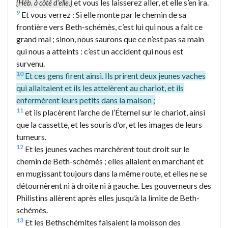
et vous les laisserez aller, et elle s’en ira.
{Héb. à côté d’elle.}
9
Et vous verrez : Si elle monte par le chemin de sa
frontière vers Beth-schémès, c’est lui qui nous a fait ce
grand mal ; sinon, nous saurons que ce n’est pas sa main
qui nous a atteints : c’est un accident qui nous est
survenu.
10
Et ces gens firent ainsi. Ils prirent deux jeunes vaches
qui allaitaient et ils les attelèrent au chariot, et ils
enfermèrent leurs petits dans la maison ;
11
et ils placèrent l’arche de l’Éternel sur le chariot, ainsi
que la cassette, et les souris d’or, et les images de leurs
tumeurs.
12
Et les jeunes vaches marchèrent tout droit sur le
chemin de Beth-schémès ; elles allaient en marchant et
en mugissant toujours dans la même route, et elles ne se
détournèrent ni à droite ni à gauche. Les gouverneurs des
Philistins allèrent après elles jusqu’à la limite de Beth-
schémès.
13
Et les Bethschémites faisaient la moisson des