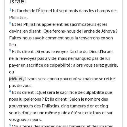
Israël
1
Et l’arche de l’Éternel fut sept mois dans les champs des
Philistins.
2
Et les Philistins appelèrent les sacrificateurs et les
devins, en disant : Que ferons-nous de l’arche de Jéhova ?
Faites-nous savoir comment nous la renverrons en son
lieu.
3
Et ils dirent : Si vous renvoyez l’arche du Dieu d’Israël,
ne la renvoyez pas à vide, mais ne manquez pas de lui
payer un sacrifice de culpabilité ; alors vous serez guéris,
ou
il vous sera connu pourquoi sa main ne se retire
{Héb. et.}
pas de vous.
4
Et ils dirent : Quel sera le sacrifice de culpabilité que
nous lui paierons ? Et ils dirent : Selon le nombre des
gouverneurs des Philistins, cinq tumeurs d’or et cinq
souris d’or, car une même plaie a été sur eux tous et sur
vos gouverneurs.
5
Vous ferez des images de vos tumeurs, et des images