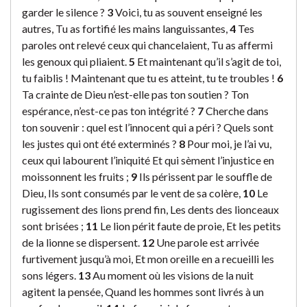
garder le silence ?
3
Voici, tu as souvent enseigné les
autres, Tu as fortifié les mains languissantes,
4
Tes
paroles ont relevé ceux qui chancelaient, Tu as affermi
les genoux qui pliaient.
5
Et maintenant qu’il s’agit de toi,
tu faiblis ! Maintenant que tu es atteint, tu te troubles !
6
Ta crainte de Dieu n’est-elle pas ton soutien ? Ton
espérance, n’est-ce pas ton intégrité ?
7
Cherche dans
ton souvenir : quel est l’innocent qui a péri ? Quels sont
les justes qui ont été exterminés ?
8
Pour moi, je l’ai vu,
ceux qui labourent l’iniquité Et qui sèment l’injustice en
moissonnent les fruits ;
9
Ils périssent par le souffle de
Dieu, Ils sont consumés par le vent de sa colère,
10
Le
rugissement des lions prend fin, Les dents des lionceaux
sont brisées ;
11
Le lion périt faute de proie, Et les petits
de la lionne se dispersent.
12
Une parole est arrivée
furtivement jusqu’à moi, Et mon oreille en a recueilli les
sons légers.
13
Au moment où les visions de la nuit
agitent la pensée, Quand les hommes sont livrés à un