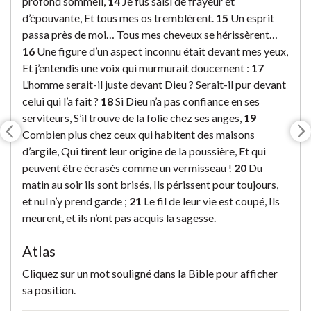
profond sommeil,
14
Je fus saisi de frayeur et
d’épouvante, Et tous mes os tremblèrent.
15
Un esprit
passa près de moi… Tous mes cheveux se hérissèrent…
16
Une figure d’un aspect inconnu était devant mes yeux,
Et j’entendis une voix qui murmurait doucement :
17
L’homme serait-il juste devant Dieu ? Serait-il pur devant
celui qui l’a fait ?
18
Si Dieu n’a pas confiance en ses
serviteurs, S’il trouve de la folie chez ses anges,
19
Combien plus chez ceux qui habitent des maisons
d’argile, Qui tirent leur origine de la poussière, Et qui
peuvent être écrasés comme un vermisseau !
20
Du
matin au soir ils sont brisés, Ils périssent pour toujours,
et nul n’y prend garde ;
21
Le fil de leur vie est coupé, Ils
meurent, et ils n’ont pas acquis la sagesse.
Atlas
Cliquez sur un mot souligné dans la Bible pour afficher
sa position.