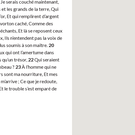
Je serais couché maintenant,
 et les grands de la terre, Qui
’or, Et qui remplirent d’argent
n avorton caché, Comme des
méchants, Et là se reposent ceux
x, Ils n’entendent pas la voix de
 plus soumis à son maître.
20
ceux qui ont l’amertume dans
s qu’un trésor,
22
Qui seraient
ombeau ?
23
À l’homme qui ne
s sont ma nourriture, Et mes
 m’arrive ; Ce que je redoute,
, Et le trouble s’est emparé de