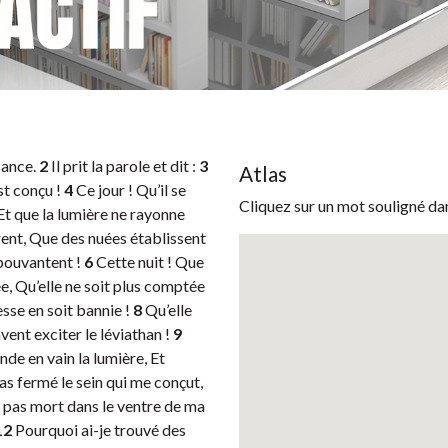
sance.
2
Il prit la parole et dit :
3
Atlas
est conçu !
4
Ce jour ! Qu’il se
Cliquez sur un mot souligné dan
 Et que la lumière ne rayonne
rent, Que des nuées établissent
épouvantent !
6
Cette nuit ! Que
ée, Qu’elle ne soit plus comptée
esse en soit bannie !
8
Qu’elle
vent exciter le léviathan !
9
nde en vain la lumière, Et
pas fermé le sein qui me conçut,
 pas mort dans le ventre de ma
12
Pourquoi ai-je trouvé des