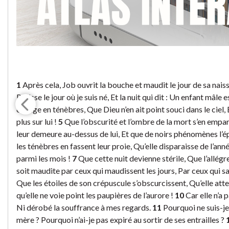
1
Après cela, Job ouvrit la bouche et maudit le jour de sa nais
Périsse le jour où je suis né, Et la nuit qui dit : Un enfant mâle 
change en ténèbres, Que Dieu n’en ait point souci dans le ciel,
plus sur lui !
5
Que l’obscurité et l’ombre de la mort s’en empa
leur demeure au-dessus de lui, Et que de noirs phénomènes l’
les ténèbres en fassent leur proie, Qu’elle disparaisse de l’ann
parmi les mois !
7
Que cette nuit devienne stérile, Que l’allégr
soit maudite par ceux qui maudissent les jours, Par ceux qui sa
Que les étoiles de son crépuscule s’obscurcissent, Qu’elle atte
qu’elle ne voie point les paupières de l’aurore !
10
Car elle n’a 
Ni dérobé la souffrance à mes regards.
11
Pourquoi ne suis-je
mère ? Pourquoi n’ai-je pas expiré au sortir de ses entrailles ?