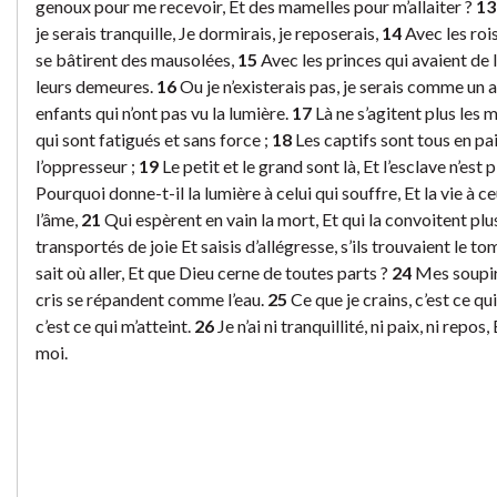
genoux pour me recevoir, Et des mamelles pour m’allaiter ?
13
je serais tranquille, Je dormirais, je reposerais,
14
Avec les rois
se bâtirent des mausolées,
15
Avec les princes qui avaient de l
leurs demeures.
16
Ou je n’existerais pas, je serais comme u
enfants qui n’ont pas vu la lumière.
17
Là ne s’agitent plus les 
qui sont fatigués et sans force ;
18
Les captifs sont tous en pai
l’oppresseur ;
19
Le petit et le grand sont là, Et l’esclave n’est
Pourquoi donne-t-il la lumière à celui qui souffre, Et la vie à 
l’âme,
21
Qui espèrent en vain la mort, Et qui la convoitent plu
transportés de joie Et saisis d’allégresse, s’ils trouvaient le t
sait où aller, Et que Dieu cerne de toutes parts ?
24
Mes soupir
cris se répandent comme l’eau.
25
Ce que je crains, c’est ce qui
c’est ce qui m’atteint.
26
Je n’ai ni tranquillité, ni paix, ni repos
moi.