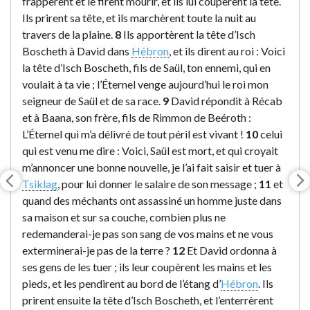
frappèrent et le firent mourir, et ils lui coupèrent la tête.
Ils prirent sa tête, et ils marchèrent toute la nuit au
travers de la plaine.
8
Ils apportèrent la tête d’Isch
Boscheth à David dans
Hébron
, et ils dirent au roi : Voici
la tête d’Isch Boscheth, fils de Saül, ton ennemi, qui en
voulait à ta vie ; l’Éternel venge aujourd’hui le roi mon
seigneur de Saül et de sa race.
9
David répondit à Récab
et à Baana, son frère, fils de Rimmon de Beéroth :
L’Éternel qui m’a délivré de tout péril est vivant !
10
celui
qui est venu me dire : Voici, Saül est mort, et qui croyait
m’annoncer une bonne nouvelle, je l’ai fait saisir et tuer à
Tsiklag
, pour lui donner le salaire de son message ;
11
et
quand des méchants ont assassiné un homme juste dans
sa maison et sur sa couche, combien plus ne
redemanderai-je pas son sang de vos mains et ne vous
exterminerai-je pas de la terre ?
12
Et David ordonna à
ses gens de les tuer ; ils leur coupèrent les mains et les
pieds, et les pendirent au bord de l’étang d’
Hébron
. Ils
prirent ensuite la tête d’Isch Boscheth, et l’enterrèrent