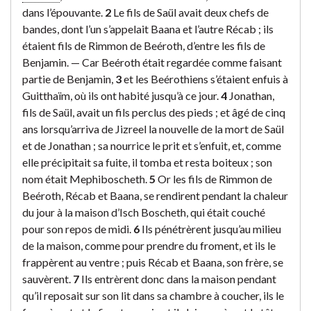
dans l’épouvante.
2
Le fils de Saül avait deux chefs de
bandes, dont l’un s’appelait Baana et l’autre Récab ; ils
étaient fils de Rimmon de Beéroth, d’entre les fils de
Benjamin. — Car Beéroth était regardée comme faisant
partie de Benjamin,
3
et les Beérothiens s’étaient enfuis à
Guitthaïm, où ils ont habité jusqu’à ce jour.
4
Jonathan,
fils de Saül, avait un fils perclus des pieds ; et âgé de cinq
ans lorsqu’arriva de Jizreel la nouvelle de la mort de Saül
et de Jonathan ; sa nourrice le prit et s’enfuit, et, comme
elle précipitait sa fuite, il tomba et resta boiteux ; son
nom était Mephiboscheth.
5
Or les fils de Rimmon de
Beéroth, Récab et Baana, se rendirent pendant la chaleur
du jour à la maison d’Isch Boscheth, qui était couché
pour son repos de midi.
6
Ils pénétrèrent jusqu’au milieu
de la maison, comme pour prendre du froment, et ils le
frappèrent au ventre ; puis Récab et Baana, son frère, se
sauvèrent.
7
Ils entrèrent donc dans la maison pendant
qu’il reposait sur son lit dans sa chambre à coucher, ils le