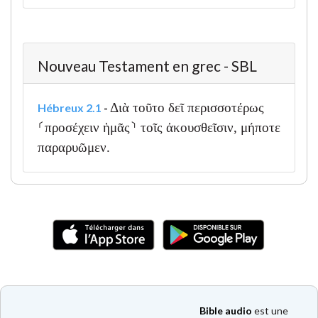
Nouveau Testament en grec - SBL
Διὰ τοῦτο δεῖ περισσοτέρως
Hébreux 2.1
-
⸂προσέχειν ἡμᾶς⸃ τοῖς ἀκουσθεῖσιν, μήποτε
παραρυῶμεν.
Bible audio
est une