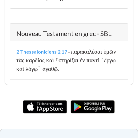
Nouveau Testament en grec - SBL
παρακαλέσαι ὑμῶν
2 Thessaloniciens 2.17
-
τὰς καρδίας καὶ ⸀στηρίξαι ἐν παντὶ ⸂ἔργῳ
καὶ λόγῳ⸃ ἀγαθῷ.