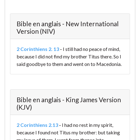
Bible en anglais - New International
Version (NIV)
2 Corinthiens 2. 13
-
I still had no peace of mind,
because I did not find my brother Titus there. So I
said goodbye to them and went on to Macedonia.
Bible en anglais - King James Version
(KJV)
2 Corinthiens 2.13
-
I had no rest in my spirit,
because I found not Titus my brother: but taking
my leave of them, I went from thence into