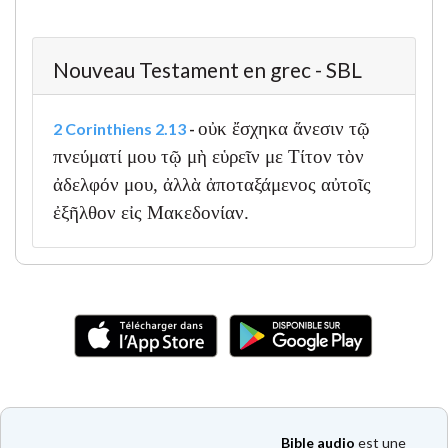
Nouveau Testament en grec - SBL
οὐκ ἔσχηκα ἄνεσιν τῷ
2 Corinthiens 2.13
-
πνεύματί μου τῷ μὴ εὑρεῖν με Τίτον τὸν
ἀδελφόν μου, ἀλλὰ ἀποταξάμενος αὐτοῖς
ἐξῆλθον εἰς Μακεδονίαν.
Bible audio
est une