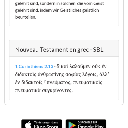
gelehrt sind, sondern in solchen, die vom Geist
gelehrt sind, indem wir Geistliches geistlich
beurteilen.
Nouveau Testament en grec - SBL
ἃ καὶ λαλοῦμεν οὐκ ἐν
1 Corinthiens 2.13
-
διδακτοῖς ἀνθρωπίνης σοφίας λόγοις, ἀλλ’
ἐν διδακτοῖς ⸀πνεύματος, πνευματικοῖς
πνευματικὰ συγκρίνοντες.