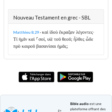
Nouveau Testament en grec - SBL
καὶ ἰδοὺ ἔκραξαν λέγοντες·
Matthieu 8.29
-
Τί ἡμῖν καὶ ⸀σοί, υἱὲ τοῦ θεοῦ; ἦλθες ὧδε
πρὸ καιροῦ βασανίσαι ἡμᾶς;
Bible audio
est une
plateforme offrant des