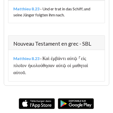
Matthieu 8.23
-
Und er trat in das Schiff, und
seine Jünger folgten ihm nach.
Nouveau Testament en grec - SBL
Καὶ ἐμβάντι αὐτῷ ⸀εἰς
Matthieu 8.23
-
πλοῖον ἠκολούθησαν αὐτῷ οἱ μαθηταὶ
αὐτοῦ.