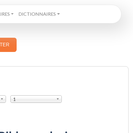
RES
DICTIONNAIRES
STER
1