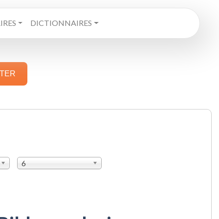
RES
DICTIONNAIRES
STER
6