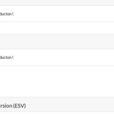
ducton !
ducton !
ersion (ESV)