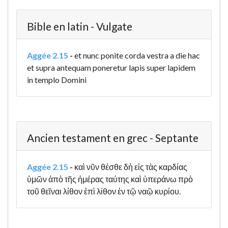
Bible en latin - Vulgate
Aggée 2.15
-
et nunc ponite corda vestra a die hac
et supra antequam poneretur lapis super lapidem
in templo Domini
Ancien testament en grec - Septante
Aggée 2.15
-
καὶ νῦν θέσθε δὴ εἰς τὰς καρδίας
ὑμῶν ἀπὸ τῆς ἡμέρας ταύτης καὶ ὑπεράνω πρὸ
τοῦ θεῖναι λίθον ἐπὶ λίθον ἐν τῷ ναῷ κυρίου.