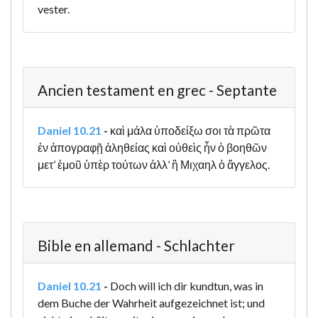
vester.
Ancien testament en grec - Septante
Daniel 10.21
-
καὶ μάλα ὑποδείξω σοι τὰ πρῶτα
ἐν ἀπογραφῇ ἀληθείας καὶ οὐθεὶς ἦν ὁ βοηθῶν
μετ’ ἐμοῦ ὑπὲρ τούτων ἀλλ’ ἢ Μιχαηλ ὁ ἄγγελος.
Bible en allemand - Schlachter
Daniel 10.21
-
Doch will ich dir kundtun, was in
dem Buche der Wahrheit aufgezeichnet ist; und