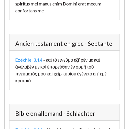
spiritus mei manus enim Domini erat mecum
confortans me
Ancien testament en grec - Septante
Ezéchiel 3.14
-
καὶ τὸ πνεῦμα ἐξῆρέν με καὶ
ἀνέλαβέν με καὶ ἐπορεύθην ἐν ὁρμῇ τοῦ
πνεύματός μου καὶ χεὶρ κυρίου ἐγένετο ἐπ’ ἐμὲ
κραταιά.
Bible en allemand - Schlachter