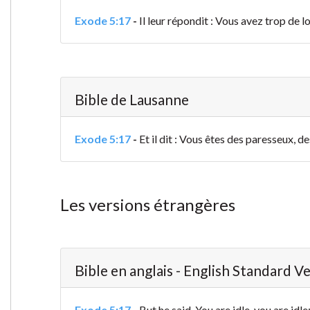
Exode 5:17
-
Il leur répondit : Vous avez trop de loi
Bible de Lausanne
Exode 5:17
-
Et il dit : Vous êtes des paresseux, d
Les versions étrangères
Bible en anglais - English Standard V
Exode 5:17
-
But he said, You are idle, you are idle