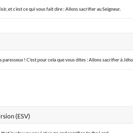
sir, et c’est ce qui vous fait dire : Allons sacrifier au Seigneur.
es paresseux ! C’est pour cela que vous dites : Allons sacrifier à Jého
ersion (ESV)
; that is why you say, Let us go and sacrifice to the Lord.