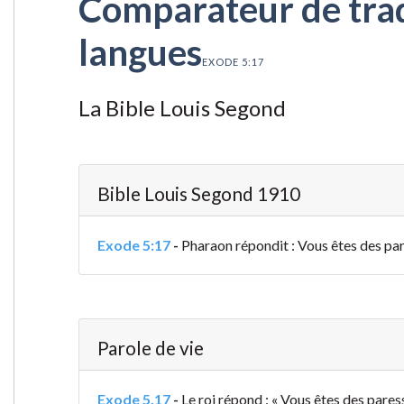
Comparateur de tradu
langues
EXODE 5:17
La Bible Louis Segond
Bible Louis Segond 1910
Exode 5:17
-
Pharaon répondit : Vous êtes des pares
Parole de vie
Exode 5.17
-
Le roi répond : « Vous êtes des paress