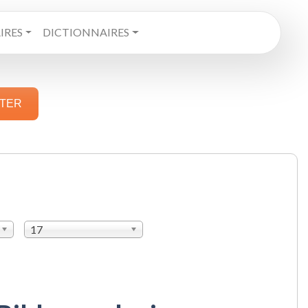
RES
DICTIONNAIRES
STER
17