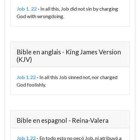
Job 1. 22
-
In all this, Job did not sin by charging
God with wrongdoing.
Bible en anglais - King James Version
(KJV)
Job 1.22
-
In all this Job sinned not, nor charged
God foolishly.
Bible en espagnol - Reina-Valera
Job 1.22
-
En todo esto no pecó Job, ni atribuyó a