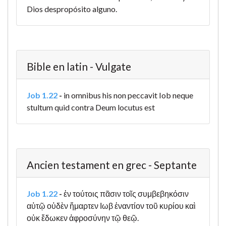
Dios despropósito alguno.
Bible en latin - Vulgate
Job 1.22
-
in omnibus his non peccavit Iob neque
stultum quid contra Deum locutus est
Ancien testament en grec - Septante
Job 1.22
-
ἐν τούτοις πᾶσιν τοῖς συμβεβηκόσιν
αὐτῷ οὐδὲν ἥμαρτεν Ιωβ ἐναντίον τοῦ κυρίου καὶ
οὐκ ἔδωκεν ἀφροσύνην τῷ θεῷ.