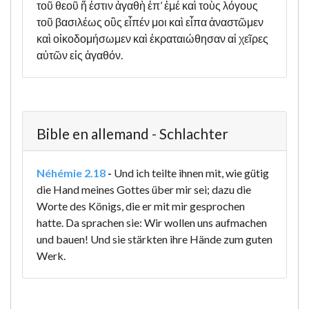
τοῦ θεοῦ ἥ ἐστιν ἀγαθὴ ἐπ’ ἐμέ καὶ τοὺς λόγους
τοῦ βασιλέως οὓς εἶπέν μοι καὶ εἶπα ἀναστῶμεν
καὶ οἰκοδομήσωμεν καὶ ἐκραταιώθησαν αἱ χεῖρες
αὐτῶν εἰς ἀγαθόν.
Bible en allemand - Schlachter
Néhémie 2.18
-
Und ich teilte ihnen mit, wie gütig
die Hand meines Gottes über mir sei; dazu die
Worte des Königs, die er mit mir gesprochen
hatte. Da sprachen sie: Wir wollen uns aufmachen
und bauen! Und sie stärkten ihre Hände zum guten
Werk.