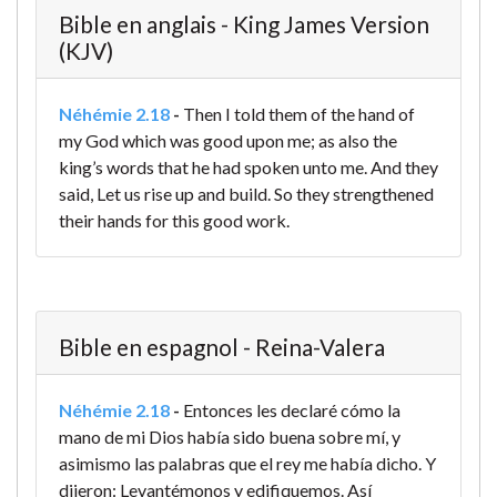
Bible en anglais - King James Version
(KJV)
Néhémie 2.18
-
Then I told them of the hand of
my God which was good upon me; as also the
king’s words that he had spoken unto me. And they
said, Let us rise up and build. So they strengthened
their hands for this good work.
Bible en espagnol - Reina-Valera
Néhémie 2.18
-
Entonces les declaré cómo la
mano de mi Dios había sido buena sobre mí, y
asimismo las palabras que el rey me había dicho. Y
dijeron: Levantémonos y edifiquemos. Así