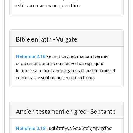
esforzaron sus manos para bien.
Bible en latin - Vulgate
Néhémie 2.18
-
et indicavi eis manum Dei mei
quod esset bona mecum et verba regis quae
locutus est mihi et aio surgamus et aedificemus et
confortatae sunt manus eorum in bono
Ancien testament en grec - Septante
Néhémie 2.18
-
καὶ ἀπήγγειλα αὐτοῖς τὴν χεῖρα