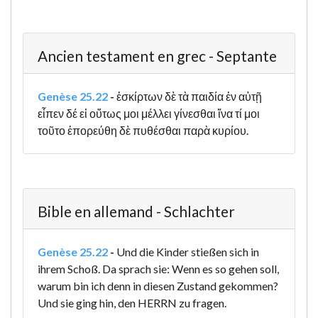
Ancien testament en grec - Septante
Genèse 25.22
-
ἐσκίρτων δὲ τὰ παιδία ἐν αὐτῇ
εἶπεν δέ εἰ οὕτως μοι μέλλει γίνεσθαι ἵνα τί μοι
τοῦτο ἐπορεύθη δὲ πυθέσθαι παρὰ κυρίου.
Bible en allemand - Schlachter
Genèse 25.22
-
Und die Kinder stießen sich in
ihrem Schoß. Da sprach sie: Wenn es so gehen soll,
warum bin ich denn in diesen Zustand gekommen?
Und sie ging hin, den HERRN zu fragen.