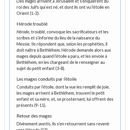
Des
mages
arrivent à Jérusalem et s’enquièrent du
roi des Juifs qui est né, et dont ils ont vu l’étoile en
Orient (1-2).
Hérode troublé
Hérode
, troublé, convoque les sacrificateurs et les
scribes et s’informe du lieu de la naissance du
Messie. Ils répondent que, selon les prophéties, il
doit naître à Bethléhem. Hérode demande alors aux
mages depuis quand l’étoile a paru, et les envoie à
Bethléhem, en les chargeant de le renseigner au
sujet du petit enfant (3-8).
Les mages conduits par l’étoile
Conduits par l’étoile, dont la vue les remplit de joie,
les mages arrivent à Bethléhem,
trouvent
le petit
enfant et sa mère, et, se prosternant, lui offrent des
présents (9-11).
Retour des mages
Divinement
avertis
, ils s’en retournent sans revenir
vers Hérode (12).