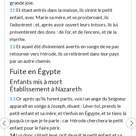
grande joie.
11
Et étant entrés dans la maison, ils virent le petit
enfant, avec Marie sa mère, et se prosternant, ils
l’adorèrent ; et, après avoir ouvert leurs trésors, ils lui
présentèrent des dons : de l’or, et de l’encens, et de la
myrrhe.
12
Et ayant été divinement avertis en songe de ne pas
retourner vers Hérode, ils se retirèrent dans leur pays
par un autre chemin.
Fuite en Égypte
Enfants mis à mort
Établissement à Nazareth
13
Or après qu’ils furent partis, voici un ange du Seigneur
apparaît en songe à Joseph, disant : Lève-toi, prends le
petit enfant et sa mère, et t’enfuis en Égypte, et te tiens là
jusqu’à ce que je te parle ; car Hérode cherchera le petit
enfant pour le faire périr.
14
Lui donc s’étant levé, prit de nuit le petit enfant et sa