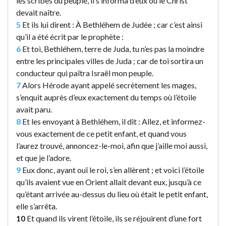
les scribes du peuple, il s’informa d’eux où le Christ
devait naître.
5
Et ils lui dirent : À Bethléhem de Judée ; car c’est ainsi
qu’il a été écrit par le prophète :
6
Et toi, Bethléhem, terre de Juda, tu n’es pas la moindre
entre les principales villes de Juda ; car de toi sortira un
conducteur qui paîtra Israël mon peuple.
7
Alors Hérode ayant appelé secrètement les mages,
s’enquit auprès d’eux exactement du temps où l’étoile
avait paru.
8
Et les envoyant à Bethléhem, il dit : Allez, et informez-
vous exactement de ce petit enfant, et quand vous
l’aurez trouvé, annoncez-le-moi, afin que j’aille moi aussi,
et que je l’adore.
9
Eux donc, ayant ouï le roi, s’en allèrent ; et voici l’étoile
qu’ils avaient vue en Orient allait devant eux, jusqu’à ce
qu’étant arrivée au-dessus du lieu où était le petit enfant,
elle s’arrêta.
10
Et quand ils virent l’étoile, ils se réjouirent d’une fort