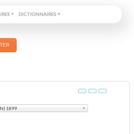
RES
DICTIONNAIRES
STER
AN) 1899