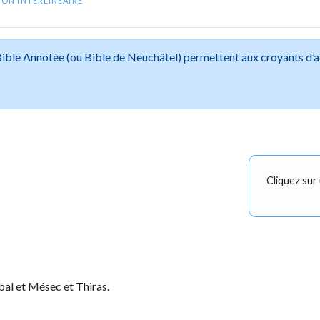
ION INTERLINÉAIRE
 Bible Annotée (ou Bible de Neuchâtel) permettent aux croyants d’
Cliquez sur
al et Mésec et Thiras.