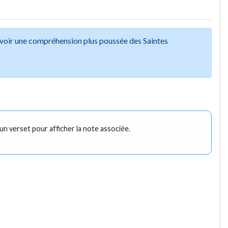
avoir une compréhension plus poussée des Saintes
 un verset pour afficher la note associée.