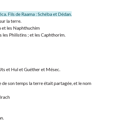
éca. Fils de Raama : Schéba et Dédan.
r la terre.
m et les Naphthuchim
 les Philistins ; et les Caphthorim.
Uts et Hul et Guéther et Mésec.
e de son temps la terre était partagée, et le nom
érach
n.