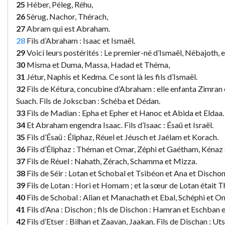
25
Héber, Péleg, Réhu,
26
Sérug, Nachor, Thérach,
27
Abram qui est Abraham.
28
Fils d’Abraham : Isaac et Ismaël.
29
Voici leurs postérités : Le premier-né d’Ismaël, Nébajoth,
30
Misma et Duma, Massa, Hadad et Théma,
31
Jétur, Naphis et Kedma. Ce sont là les fils d’Ismaël.
32
Fils de Kétura, concubine d’Abraham : elle enfanta Zimran
Suach. Fils de Jokscban : Schéba et Dédan.
33
Fils de Madian : Epha et Epher et Hanoc et Abida et Eldaa. 
34
Et Abraham engendra Isaac. Fils d’Isaac : Ésaü et Israël.
35
Fils d’Ésaü : Éliphaz, Réuel et Jéusch et Jaélam et Korach.
36
Fils d’Éliphaz : Théman et Omar, Zéphi et Gaétham, Kénaz
37
Fils de Réuel : Nahath, Zérach, Schamma et Mizza.
38
Fils de Séir : Lotan et Schobal et Tsibéon et Ana et Dischon
39
Fils de Lotan : Hori et Homam ; et la sœur de Lotan était 
40
Fils de Schobal : Alian et Manachath et Ebal, Schéphi et Ona
41
Fils d’Ana : Dischon ; fils de Dischon : Hamran et Eschban e
42
Fils d’Etser : Bilhan et Zaavan, Jaakan. Fils de Dischan : Uts