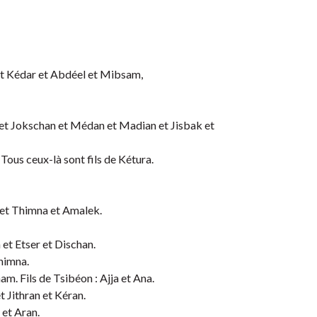
 et Kédar et Abdéel et Mibsam,
 et Jokschan et Médan et Madian et Jisbak et
Tous ceux-là sont fils de Kétura.
 et Thimna et Amalek.
 et Etser et Dischan.
Thimna.
m. Fils de Tsibéon : Ajja et Ana.
t Jithran et Kéran.
 et Aran.