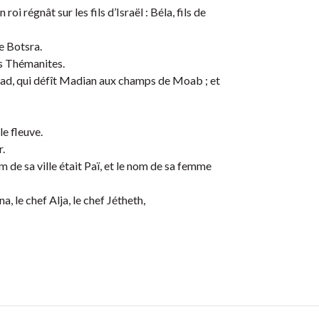
oi régnât sur les fils d’Israël : Béla, fils de
e Botsra.
s Thémanites.
dad, qui défît Madian aux champs de Moab ; et
le fleuve.
r.
 de sa ville était Paï, et le nom de sa femme
, le chef Alja, le chef Jétheth,