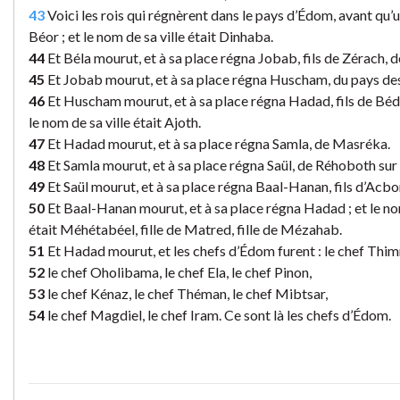
43
Voici les rois qui régnèrent dans le pays d’Édom, avant qu’un r
Béor ; et le nom de sa ville était Dinhaba.
44
Et Béla mourut, et à sa place régna Jobab, fils de Zérach, d
45
Et Jobab mourut, et à sa place régna Huscham, du pays de
46
Et Huscham mourut, et à sa place régna Hadad, fils de Bé
le nom de sa ville était Ajoth.
47
Et Hadad mourut, et à sa place régna Samla, de Masréka.
48
Et Samla mourut, et à sa place régna Saül, de Réhoboth sur 
49
Et Saül mourut, et à sa place régna Baal-Hanan, fils d’Acbo
50
Et Baal-Hanan mourut, et à sa place régna Hadad ; et le nom
était Méhétabéel, fille de Matred, fille de Mézahab.
51
Et Hadad mourut, et les chefs d’Édom furent : le chef Thimna
52
le chef Oholibama, le chef Ela, le chef Pinon,
53
le chef Kénaz, le chef Théman, le chef Mibtsar,
54
le chef Magdiel, le chef Iram. Ce sont là les chefs d’Édom.