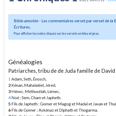
BIBLE ANNOTÉE -
VERS
Bible annotée - Les commentaires verset par verset de la
Écritures.
Pour afficher les notes cliquez sur les versets en bleu et gras.
Généalogies
Patriarches, tribu de de Juda famille de David
1
Adam, Seth, Énosch,
2
Kénan, Mahalaléel, Jéred,
3
Hénoc, Méthusélah, Lémec,
4
Noé ; Sem, Cham et Japheth.
5
Fils de Japheth : Gomer et Magog et Madaï et Javan et Thub
6
Fils de Gomer : Askénaz et Diphath et Thogarma.