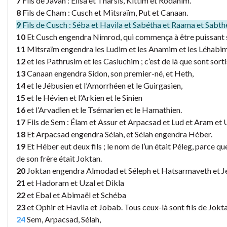
7
Fils de Javan : Élisa et Tharsis, Kittim et Rodanim.
8
Fils de Cham : Cusch et Mitsraïm, Put et Canaan.
9
Fils de Cusch : Séba et Havila et Sabétha et Raama et Sabth
10
Et Cusch engendra Nimrod, qui commença à être puissant su
11
Mitsraïm engendra les Ludim et les Anamim et les Léhabi
12
et les Pathrusim et les Casluchim ; c’est de là que sont sortis
13
Canaan engendra Sidon, son premier-né, et Heth,
14
et le Jébusien et l’Amorrhéen et le Guirgasien,
15
et le Hévien et l’Arkien et le Sinien
16
et l’Arvadien et le Tsémarien et le Hamathien.
17
Fils de Sem : Élam et Assur et Arpacsad et Lud et Aram et 
18
Et Arpacsad engendra Sélah, et Sélah engendra Héber.
19
Et Héber eut deux fils ; le nom de l’un était Péleg, parce qu
de son frère était Joktan.
20
Joktan engendra Almodad et Séleph et Hatsarmaveth et J
21
et Hadoram et Uzal et Dikla
22
et Ebal et Abimaël et Schéba
23
et Ophir et Havila et Jobab. Tous ceux-là sont fils de Jokta
24
Sem, Arpacsad, Sélah,