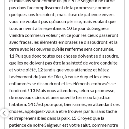
et mille ans sont comme un jour.
9
Le Seigneur ne tarde
pas dans l’accomplissement de la promesse, comme
quelques-uns le croient ; mais il use de patience envers
vous, ne voulant pas qu’aucun périsse, mais voulant que
tous arrivent à la repentance.
10
Le jour du Seigneur
viendra comme un voleur ; en ce jour, les cieux passeront
avec fracas, les éléments embrasés se dissoudront, et la
terre avec les œuvres qu’elle renferme sera consumée.
11
Puisque donc toutes ces choses doivent se dissoudre,
quelles ne doivent pas être la sainteté de votre conduite
et votre piété,
12
tandis que vous attendez et hâtez
l’avènement du jour de Dieu, à cause duquel les cieux
enflammés se dissoudront et les éléments embrasés se
fondront !
13
Mais nous attendons, selon sa promesse,
de nouveaux cieux et une nouvelle terre, où la justice
habitera.
14
C’est pourquoi, bien-aimés, en attendant ces
choses, appliquez-vous à être trouvés par lui sans tache
et irrépréhensibles dans la paix.
15
Croyez que la
patience de notre Seigneur est votre salut, comme notre