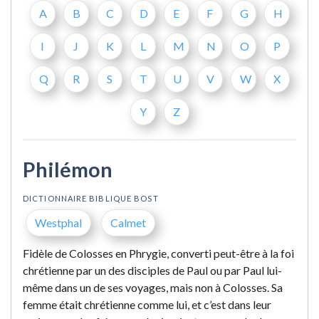
A
B
C
D
E
F
G
H
I
J
K
L
M
N
O
P
Q
R
S
T
U
V
W
X
Y
Z
Philémon
DICTIONNAIRE BIBLIQUE BOST
Westphal
Calmet
Fidèle de Colosses en Phrygie, converti peut-être à la foi
chrétienne par un des disciples de Paul ou par Paul lui-
même dans un de ses voyages, mais non à Colosses. Sa
femme était chrétienne comme lui, et c’est dans leur