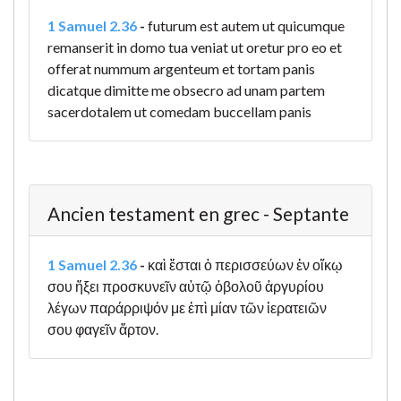
1 Samuel 2.36
-
futurum est autem ut quicumque
remanserit in domo tua veniat ut oretur pro eo et
offerat nummum argenteum et tortam panis
dicatque dimitte me obsecro ad unam partem
sacerdotalem ut comedam buccellam panis
Ancien testament en grec - Septante
1 Samuel 2.36
-
καὶ ἔσται ὁ περισσεύων ἐν οἴκῳ
σου ἥξει προσκυνεῖν αὐτῷ ὀβολοῦ ἀργυρίου
λέγων παράρριψόν με ἐπὶ μίαν τῶν ἱερατειῶν
σου φαγεῖν ἄρτον.