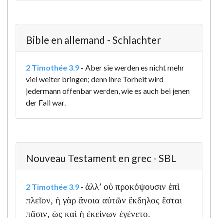
Bible en allemand - Schlachter
2 Timothée 3.9
-
Aber sie werden es nicht mehr
viel weiter bringen; denn ihre Torheit wird
jedermann offenbar werden, wie es auch bei jenen
der Fall war.
Nouveau Testament en grec - SBL
ἀλλ’ οὐ προκόψουσιν ἐπὶ
2 Timothée 3.9
-
πλεῖον, ἡ γὰρ ἄνοια αὐτῶν ἔκδηλος ἔσται
πᾶσιν, ὡς καὶ ἡ ἐκείνων ἐγένετο.