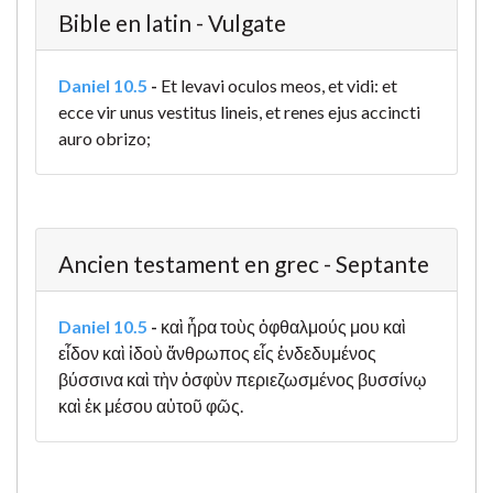
Bible en latin - Vulgate
Daniel 10.5
-
Et levavi oculos meos, et vidi: et
ecce vir unus vestitus lineis, et renes ejus accincti
auro obrizo;
Ancien testament en grec - Septante
Daniel 10.5
-
καὶ ἦρα τοὺς ὀφθαλμούς μου καὶ
εἶδον καὶ ἰδοὺ ἄνθρωπος εἷς ἐνδεδυμένος
βύσσινα καὶ τὴν ὀσφὺν περιεζωσμένος βυσσίνῳ
καὶ ἐκ μέσου αὐτοῦ φῶς.