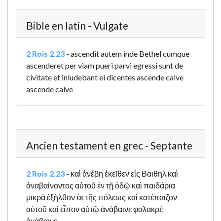
Bible en latin - Vulgate
2 Rois 2.23
-
ascendit autem inde Bethel cumque
ascenderet per viam pueri parvi egressi sunt de
civitate et inludebant ei dicentes ascende calve
ascende calve
Ancien testament en grec - Septante
2 Rois 2.23
-
καὶ ἀνέβη ἐκεῖθεν εἰς Βαιθηλ καὶ
ἀναβαίνοντος αὐτοῦ ἐν τῇ ὁδῷ καὶ παιδάρια
μικρὰ ἐξῆλθον ἐκ τῆς πόλεως καὶ κατέπαιζον
αὐτοῦ καὶ εἶπον αὐτῷ ἀνάβαινε φαλακρέ
ἀνάβαινε.