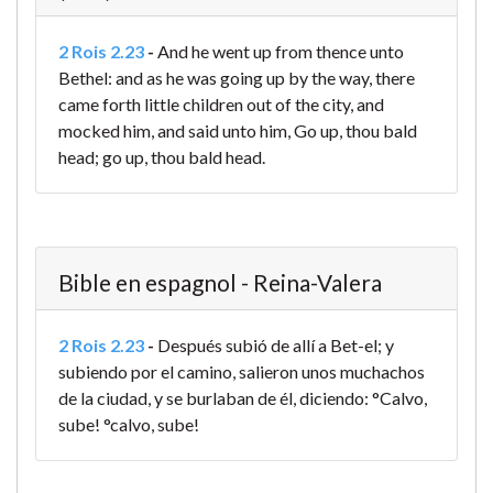
2 Rois 2.23
-
And he went up from thence unto
Bethel: and as he was going up by the way, there
came forth little children out of the city, and
mocked him, and said unto him, Go up, thou bald
head; go up, thou bald head.
Bible en espagnol - Reina-Valera
2 Rois 2.23
-
Después subió de allí a Bet-el; y
subiendo por el camino, salieron unos muchachos
de la ciudad, y se burlaban de él, diciendo: °Calvo,
sube! °calvo, sube!