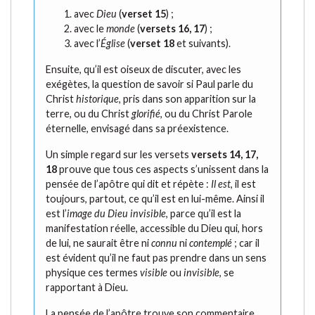
avec
Dieu
(
verset 15
) ;
avec le
monde
(
versets 16, 17
) ;
avec l’
Église
(
verset 18
et suivants).
Ensuite, qu’il est oiseux de discuter, avec les
exégètes, la question de savoir si Paul parle du
Christ
historique
, pris dans son apparition sur la
terre, ou du Christ
glorifié
, ou du Christ Parole
éternelle, envisagé dans sa préexistence.
Un simple regard sur les versets
versets 14, 17,
18
prouve que tous ces aspects s’unissent dans la
pensée de l’apôtre qui dit et répète :
Il est
, il est
toujours, partout, ce qu’il est en lui-même. Ainsi il
est l’
image du Dieu invisible
, parce qu’il est la
manifestation réelle, accessible du Dieu qui, hors
de lui, ne saurait être ni
connu
ni
contemplé
; car il
est évident qu’il ne faut pas prendre dans un sens
physique ces termes
visible
ou
invisible
, se
rapportant à Dieu.
La pensée de l’apôtre trouve son commentaire