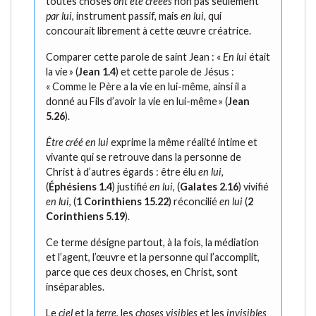
toutes choses
ont été créées
non pas seulement
par lui
, instrument passif, mais
en lui
, qui
concourait librement à cette œuvre créatrice.
Comparer cette parole de saint Jean : «
En lui
était
la vie » (
Jean 1.4
) et cette parole de Jésus :
« Comme le Père a la vie en lui-même, ainsi il a
donné au Fils d’avoir la vie en lui-même » (
Jean
5.26
).
Être créé en lui
exprime la même réalité intime et
vivante qui se retrouve dans la personne de
Christ à d’autres égards : être élu
en lui
,
(
Éphésiens 1.4
) justifié
en lui
, (
Galates 2.16
) vivifié
en lui
, (
1 Corinthiens 15.22
) réconcilié
en lui
(
2
Corinthiens 5.19
).
Ce terme désigne partout, à la fois, la médiation
et l’agent, l’œuvre et la personne qui l’accomplit,
parce que ces deux choses, en Christ, sont
inséparables.
Le
ciel
et la
terre
, les
choses visibles
et les
invisibles