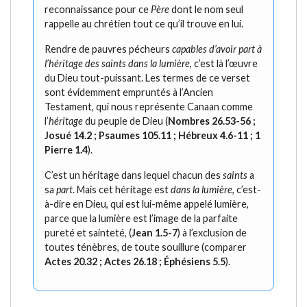
reconnaissance pour ce
Père
dont le nom seul
rappelle au chrétien tout ce qu’il trouve en lui.
Rendre de pauvres pécheurs
capables d’avoir part à
l’héritage des saints dans la lumière
, c’est là l’œuvre
du Dieu tout-puissant. Les termes de ce verset
sont évidemment empruntés à l’Ancien
Testament, qui nous représente Canaan comme
l’
héritage
du peuple de Dieu (
Nombres 26.53-56 ;
Josué 14.2 ; Psaumes 105.11 ; Hébreux 4.6-11 ; 1
Pierre 1.4
).
C’est un héritage dans lequel chacun des
saints
a
sa
part
. Mais cet héritage est
dans la lumière
, c’est-
à-dire en Dieu, qui est lui-même appelé lumière,
parce que la lumière est l’image de la parfaite
pureté et sainteté, (
Jean 1.5-7
) à l’exclusion de
toutes ténèbres, de toute souillure (comparer
Actes 20.32 ; Actes 26.18 ; Éphésiens 5.5
).