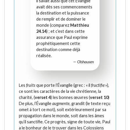
il savait aussi que cet Évangile
avait dès ses commencements
la destination et la puissance
de remplir et de dominer le
monde (comparez
Matthieu
24.14
) ; et c’est dans cette
assurance que Paul exprime
prophétiquement cette
destination comme déjà
réalisée.
— Olshausen
Les
fruits
que porte l’Évangile (grec : « il
fructifie
»),
ce sont les caractères de la vie chrétienne, la
charité, (
verset 4
) les bonnes œuvres (
verset 10
)
De plus, l’Évangile
augmente
, grandit (le texte reçu
omet à tort ce mot), soit extérieurement par sa
propagation dans le monde, soit dans les âmes
qu’il sanctifie. Ce progrès, signe de toute vie, Paul
a le bonheur de le trouver dans les Colossiens