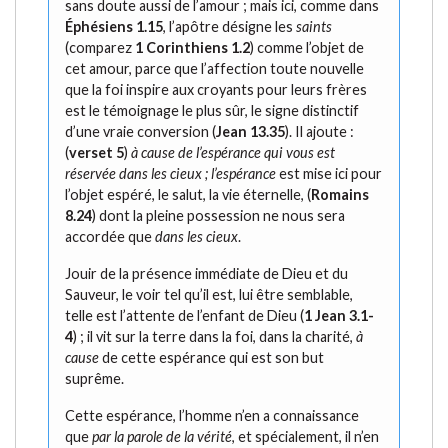
sans doute aussi de l’amour ; mais ici, comme dans
Éphésiens 1.15
, l’apôtre désigne les
saints
(comparez
1 Corinthiens 1.2
) comme l’objet de
cet amour, parce que l’affection toute nouvelle
que la foi inspire aux croyants pour leurs frères
est le témoignage le plus sûr, le signe distinctif
d’une vraie conversion (
Jean 13.35
). Il ajoute :
(
verset 5
)
à cause de l’espérance qui vous est
réservée dans les cieux ; l’espérance
est mise ici pour
l’objet espéré, le salut, la vie éternelle, (
Romains
8.24
) dont la pleine possession ne nous sera
accordée que
dans les cieux
.
Jouir de la présence immédiate de Dieu et du
Sauveur, le voir tel qu’il est, lui être semblable,
telle est l’attente de l’enfant de Dieu (
1 Jean 3.1-
4
) ; il vit sur la terre dans la foi, dans la charité,
à
cause
de cette espérance qui est son but
suprême.
Cette espérance, l’homme n’en a connaissance
que
par la parole de la vérité
, et spécialement, il n’en