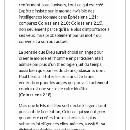
renferment tout l’univers, tout ce qui est
créé
.
L’apôtre insiste sur le monde invisible des
intelligences (comme dans
Éphésiens 1.21
;
comparez
Colossiens 2.10 ; Colossiens 2.15
),
non seulement parce qu’il a le plus d’importance à
ses yeux, mais probablement par un motif qui
convenait à son but actuel.
La pensée que Dieu aurait choisi un ange pour
créer le monde et l’homme en particulier, était
admise par plus d’un théologien juif du temps,
aussi bien que par les docteurs judaïsants dont
Paul tient à réfuter les erreurs. De là une
vénération pour les anges qui pouvait facilement
conduire à une sorte de culte idolâtre
(
Colossiens 2.18
).
Mais que le Fils de Dieu soit déclaré l’agent tout-
puissant de la création, Celui
en
qui
par
qui,
pour
qui ont été créées toutes choses, les plus
sublimes intelligences elles-mêmes, aussitôt sa
divinité est établie, ces intelligences