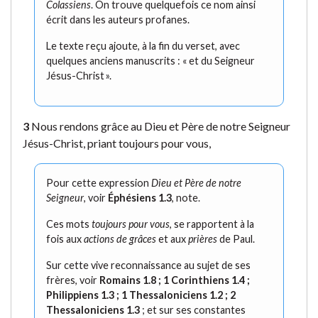
Colassiens
. On trouve quelquefois ce nom ainsi
écrit dans les auteurs profanes.
Le texte reçu ajoute, à la fin du verset, avec
quelques anciens manuscrits : « et du Seigneur
Jésus-Christ ».
3
Nous rendons grâce au Dieu et Père de notre Seigneur
Jésus-Christ, priant toujours pour vous,
Pour cette expression
Dieu et Père de notre
Seigneur
, voir
Éphésiens 1.3
, note.
Ces mots
toujours pour vous
, se rapportent à la
fois aux
actions de grâces
et aux
prières
de Paul.
Sur cette vive reconnaissance au sujet de ses
frères, voir
Romains 1.8 ; 1 Corinthiens 1.4 ;
Philippiens 1.3 ; 1 Thessaloniciens 1.2 ; 2
Thessaloniciens 1.3
; et sur ses constantes