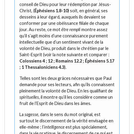
conseil de Dieu pour leur rédemption par Jésus-
Christ, (
Éphésiens 1.8-10
) soit, en général, ses
desseins à leur égard, auxquels ils devaient se
conformer par une obéissance filiale de chaque
jour. Au reste, ce mot
être rempli
montre assez
qu’il s’agit moins d’une connaissance purement
intellectuelle que d’un sentiment vivant de la
volonté de Dieu, produit dans le chrétien par le
Saint-Esprit (voir la note suivante et comparer :
Colossiens 4 ; 12 ; Romains 12.2 ; Éphésiens 5.17
; 1 Thessaloniciens 4.3
).
Telles sont les deux grâces nécessaires que Paul
demande pour ses lecteurs, afin qu’ils connaissent
pleinement la volonté de Dieu. En les qualifiant de
spirituelles
, il montre qu’il les considère comme un
fruit de l’Esprit de Dieu dans les âmes.
La
sagesse
, dans le sens du mot original, est
surtout le discernement de la vérité envisagée en
elle-même ; l’
intelligence
est plus spécialement,
dans la vie pratique, le discernement de ce qui est