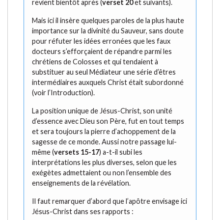
revient bientôt après (
verset 20
et suivants).
Mais ici il insère quelques paroles de la plus haute
importance sur la divinité du Sauveur, sans doute
pour réfuter les idées erronées que les faux
docteurs s’efforçaient de répandre parmi les
chrétiens de Colosses et qui tendaient à
substituer au seul Médiateur une série d’êtres
intermédiaires auxquels Christ était subordonné
(voir l’Introduction).
La position unique de Jésus-Christ, son unité
d’essence avec Dieu son Père, fut en tout temps
et sera toujours la pierre d’achoppement de la
sagesse de ce monde. Aussi notre passage lui-
même (
versets 15-17
) a-t-il subi les
interprétations les plus diverses, selon que les
exégètes admettaient ou non l’ensemble des
enseignements de la révélation.
Il faut remarquer d’abord que l’apôtre envisage ici
Jésus-Christ dans ses rapports :