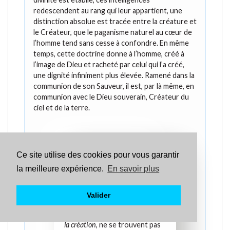
redescendent au rang qui leur appartient, une
distinction absolue est tracée entre la créature et
le Créateur, que le paganisme naturel au cœur de
l’homme tend sans cesse à confondre. En même
temps, cette doctrine donne à l’homme, créé à
l’image de Dieu et racheté par celui qui l’a créé,
une dignité infiniment plus élevée. Ramené dans la
communion de son Sauveur, il est, par là même, en
communion avec le Dieu souverain, Créateur du
ciel et de la terre.
Malgré la différence
Ce site utilise des cookies pour vous garantir
d’expressions, il existe ainsi,
la meilleure expérience.
En savoir plus
quant à la chose même, la plus
parfaite harmonie entre la
christologie de Jean et celle de
Valider
Paul. Les termes d’
image du
Dieu invisible
, de
premier-né de
la création
, ne se trouvent pas