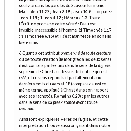
seul vrai dans les paroles du Sauveur lui-même :
Matthieu 11.27 ; Jean 8.19 ; Jean 14.9
; comparez
Jean 1.18 ; 1 Jean 4.12 ; Hébreux 1.3
. Toute
l’Écriture proclame cette vérité : Dieu est
invisible, inaccessible à l’homme, (
1 Timothée 1.17
; 1 Timothée 6.16
) et il s’est manifesté en son Fils
bien-aimé.
6 Quant à cet attribut
premier-né de toute créature
ou de toute création (le mot grec a les deux sens),
il est compris par les uns dans le sens de la
dignité
suprême de Christ au-dessus de tout ce qui est
créé
, et ce sens répondrait parfaitement aux
derniers mots du
verset 18
(comparez aussi ce
même terme, appliqué à Christ dans son rapport
avec ses rachetés,
Romains 8.29
) ; par les autres
dans le sens de sa
préexistence avant
toute
création
.
Ainsi l’ont expliqué les Pères de l’Église, et cette
interprétation trouve aussi un garant dans notre