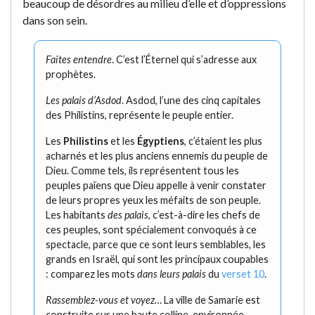
beaucoup de désordres au milieu d’elle et d’oppressions
dans son sein.
Faites entendre
. C’est l’Éternel qui s’adresse aux
prophètes.
Les palais d’Asdod
. Asdod, l’une des cinq capitales
des Philistins, représente le peuple entier.
Les
Philistins
et les
Égyptiens
, c’étaient les plus
acharnés et les plus anciens ennemis du peuple de
Dieu. Comme tels, ils représentent tous les
peuples païens que Dieu appelle à venir constater
de leurs propres yeux les méfaits de son peuple.
Les habitants
des palais
, c’est-à-dire les chefs de
ces peuples, sont spécialement convoqués à ce
spectacle, parce que ce sont leurs semblables, les
grands en Israël, qui sont les principaux coupables
: comparez les mots
dans leurs palais
du
verset 10
.
Rassemblez-vous et voyez…
La ville de Samarie est
construite sur une haute colline, environnée