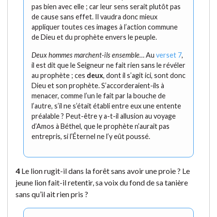
pas bien avec elle ; car leur sens serait plutôt pas
de cause sans effet. Il vaudra donc mieux
appliquer toutes ces images à l’action commune
de Dieu et du prophète envers le peuple.
Deux hommes marchent-ils ensemble…
Au
verset 7
,
il est dit que le Seigneur ne fait rien sans le révéler
au prophète ; ces
deux
, dont il s’agit ici, sont donc
Dieu et son prophète. S’accorderaient-ils à
menacer, comme l’un le fait par la bouche de
l’autre, s’il ne s’était établi entre eux une entente
préalable ? Peut-être y a-t-il allusion au voyage
d’Amos à Béthel, que le prophète n’aurait pas
entrepris, si l’Éternel ne l’y eût poussé.
4
Le lion rugit-il dans la forêt sans avoir une proie ? Le
jeune lion fait-il retentir, sa voix du fond de sa tanière
sans qu’il ait rien pris ?