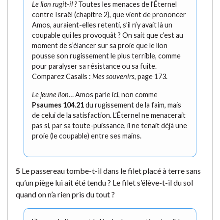
Le lion rugit-il ?
Toutes les menaces de l’Éternel
contre Israël (chapitre 2), que vient de prononcer
Amos, auraient-elles retenti, s’il n’y avait là un
coupable qui les provoquât ? On sait que c’est au
moment de s’élancer sur sa proie que le lion
pousse son rugissement le plus terrible, comme
pour paralyser sa résistance ou sa fuite.
Comparez Casalis :
Mes souvenirs
, page 173.
Le jeune lion…
Amos parle ici, non comme
Psaumes 104.21
du rugissement de la faim, mais
de celui de la satisfaction. L’Éternel ne menacerait
pas si, par sa toute-puissance, il ne tenait déjà une
proie (le coupable) entre ses mains.
5
Le passereau tombe-t-il dans le filet placé à terre sans
qu’un piège lui ait été tendu ? Le filet s’élève-t-il du sol
quand on n’a rien pris du tout ?