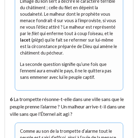
L’image du lion sert à décrire le caractère terrible
du châtiment ; celle du filet en dépeint la
soudaineté. Le malheur dont le prophète vous
menace fondrait-il sur vous à l’improviste, si vous
ne vous l’étiez attiré ? Le malheur est représenté
par le
filet
qui enferme tout à coup l’oiseau, et le
lacet
(
piège
) qui le fait se refermer sur lui-même
est la circonstance préparée de Dieu qui amène le
châtiment du pécheur.
La seconde question signifie qu’une fois que
l’ennemi aura envahi le pays, il ne le quittera pas
sans emmener avec lui le peuple captif.
6
La trompette résonne-t-elle dans une ville sans que le
peuple prenne l’alarme ? Un malheur arrive-t-il dans une
ville sans que l’Éternel ait agi ?
Comme au son de la trompette d’alarme tout le
peuple est saisi d’effroi, ainsi à l’ouïe de la menace