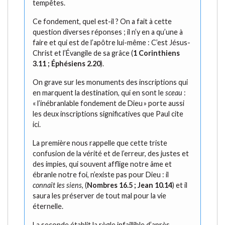
tempêtes.
Ce fondement, quel est-il ? On a fait à cette
question diverses réponses ; il n’y en a qu’une à
faire et qui est de l’apôtre lui-même : C’est Jésus-
Christ et l’Évangile de sa grâce (
1 Corinthiens
3.11 ; Éphésiens 2.20
).
On grave sur les monuments des inscriptions qui
en marquent la destination, qui en sont le
sceau
:
« l’inébranlable fondement de Dieu » porte aussi
les deux inscriptions significatives que Paul cite
ici.
La première nous rappelle que cette triste
confusion de la vérité et de l’erreur, des justes et
des impies, qui souvent afflige notre âme et
ébranle notre foi, n’existe pas pour Dieu : il
connaît les siens
, (
Nombres 16.5 ; Jean 10.14
) et il
saura les préserver de tout mal pour la vie
éternelle.
La seconde établit la règle infaillible d’après