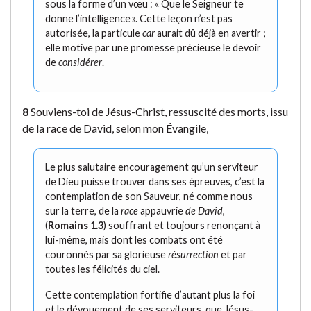
sous la forme d’un vœu : « Que le Seigneur te
donne l’intelligence ». Cette leçon n’est pas
autorisée, la particule
car
aurait dû déjà en avertir ;
elle motive par une promesse précieuse le devoir
de
considérer
.
8
Souviens-toi de Jésus-Christ, ressuscité des morts, issu
de la race de David, selon mon Évangile,
Le plus salutaire encouragement qu’un serviteur
de Dieu puisse trouver dans ses épreuves, c’est la
contemplation de son Sauveur, né comme nous
sur la terre, de la
race
appauvrie
de David
,
(
Romains 1.3
) souffrant et toujours renonçant à
lui-même, mais dont les combats ont été
couronnés par sa glorieuse
résurrection
et par
toutes les félicités du ciel.
Cette contemplation fortifie d’autant plus la foi
et le dévouement de ses serviteurs, que Jésus-