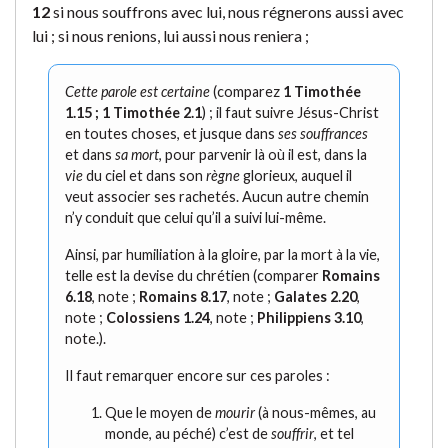
12
si nous souffrons avec lui, nous régnerons aussi avec
lui ; si nous renions, lui aussi nous reniera ;
Cette parole est certaine
(comparez
1 Timothée
1.15 ; 1 Timothée 2.1
) ; il faut suivre Jésus-Christ
en toutes choses, et jusque dans
ses souffrances
et dans
sa mort
, pour parvenir là où il est, dans la
vie
du ciel et dans son
règne
glorieux, auquel il
veut associer ses rachetés. Aucun autre chemin
n’y conduit que celui qu’il a suivi lui-même.
Ainsi, par humiliation à la gloire, par la mort à la vie,
telle est la devise du chrétien (comparer
Romains
6.18
, note ;
Romains 8.17
, note ;
Galates 2.20
,
note ;
Colossiens 1.24
, note ;
Philippiens 3.10
,
note.).
Il faut remarquer encore sur ces paroles :
Que le moyen de
mourir
(à nous-mêmes, au
monde, au péché) c’est de
souffrir
, et tel