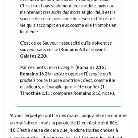
Christ n’est pas seulement leur modèle, mais que,
maintenant
ressuscité des morts
et glorifié, il est la
source de cette puissance de résurrection et de
vie qui s’accomplit en eux comme elle triompha en
lui-même.
C’est de ce Sauveur ressuscité qu’ils doivent
se
souvenir
sans cesse (
Romains 6.3
et suivants ;
Galates 2.20
).
Par ces mots :
mon Évangile
, (
Romains 2.16 ;
Romains 16.25
) l’apôtre oppose l’Évangile qu’
il
prêche
à toute fausse doctrine ; c’est, comme il le
dit ailleurs, « l’Évangile qui m’a été confié » (
1
Timothée 1.11
; comparez
Romains 2.16
, note.).
9
pour lequel je souffre des maux, jusqu’à être lié comme
un malfaiteur ; mais la parole de Dieu n’est point liée.
10
C’est à cause de cela que j’endure toutes choses à
cause des élus, afin qu’eux aussi obtiennent le salut qui