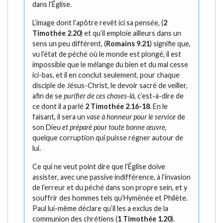
dans l’Église.
L’image dont l’apôtre revêt ici sa pensée, (
2
Timothée 2.20
) et qu’il emploie ailleurs dans un
sens un peu différent, (
Romains 9.21
) signifie que,
vu l’état de péché où le monde est plongé, il est
impossible que le mélange du bien et du mal cesse
ici-bas, et il en conclut seulement, pour chaque
disciple de Jésus-Christ, le devoir sacré de veiller,
afin de se
purifier de ces choses-là
, c’est-à-dire de
ce dont il a parlé
2 Timothée 2.16-18
. En le
faisant, il sera un
vase à honneur pour le service
de
son Dieu
et préparé pour toute bonne œuvre
,
quelque corruption qui puisse régner autour de
lui.
Ce qui ne veut point dire que l’Église doive
assister, avec une passive indifférence, à l’invasion
de l’erreur et du péché dans son propre sein, et y
souffrir des hommes tels qu’Hyménée et Philète.
Paul lui-même déclare qu’il les a exclus de la
communion des chrétiens (
1 Timothée 1.20
).