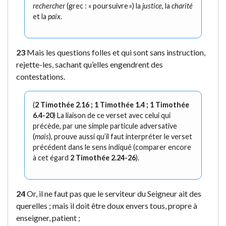
rechercher
(grec : « poursuivre ») la
justice
, la
charité
et la
paix
.
23
Mais les questions folles et qui sont sans instruction,
rejette-les, sachant qu’elles engendrent des
contestations.
(
2 Timothée 2.16 ; 1 Timothée 1.4 ; 1 Timothée
6.4-20
) La liaison de ce verset avec celui qui
précède, par une simple particule adversative
(
mais
), prouve aussi qu’il faut interpréter le verset
précédent dans le sens indiqué (comparer encore
à cet égard
2 Timothée 2.24-26
).
24
Or, il ne faut pas que le serviteur du Seigneur ait des
querelles ; mais il doit être doux envers tous, propre à
enseigner, patient ;