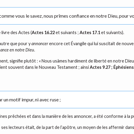
 comme vous le savez, nous prîmes confiance en notre Dieu, pour vo
livre des Actes (
Actes 16.22
et suivants ;
Actes 17.1
et suivants).
 autre que pour y
annoncer
encore cet Évangile qui lui suscitait de nouv
iance en notre Dieu
.
t, signifie plutôt : « Nous usâmes hardiment de liberté en notre Dieu »,
 revient souvent dans le Nouveau Testament ; ainsi
Actes 9.27 ; Éphésiens
r un motif impur, ni avec ruse ;
ines prêchées et dans la manière de les annoncer, a été conforme à la pur
es lecteurs était, de la part de l’apôtre, un moyen de les affermir dans