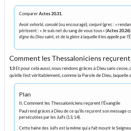
Comparer
Actes 20.31
.
Avoir
exhorté, consolé
(ou encouragé),
conjuré
(grec : « renda
périssent : « Je suis net du sang de vous tous » (
Actes 20.26
digne
du
Dieu
saint, et de la
gloire
à laquelle il les
appelle
par l’
Comment les Thessaloniciens reçurent 
13
Et pour cela aussi, nous rendons grâces à Dieu sans cesse,
qu’elle l’est véritablement, comme la Parole de Dieu, laquelle 
Plan
II. Comment les Thessaloniciens reçurent l’Évangile
Paul rend grâces à Dieu de ce qu’ils reçurent son message com
persécutées par les Juifs (13, 14).
Cette haine des Juifs est la même qui a fait mourir le Seigneu