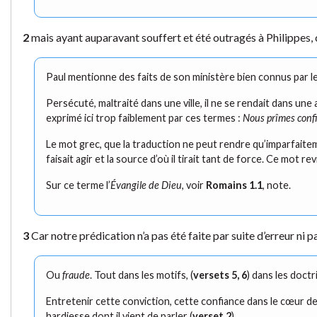
2
mais ayant auparavant souffert et été outragés à Philippes,
Paul mentionne des faits de son ministère bien connus par le 
Persécuté, maltraité dans une ville, il ne se rendait dans une
exprimé ici trop faiblement par ces termes :
Nous prîmes conf
Le mot grec, que la traduction ne peut rendre qu’imparfaitemen
faisait agir et la source d’où il tirait tant de force. Ce mot
Sur ce terme l’
Évangile de Dieu
, voir
Romains 1.1
, note.
3
Car notre prédication n’a pas été faite par suite d’erreur ni pa
Ou
fraude
. Tout dans les motifs, (
versets 5, 6
) dans les doctr
Entretenir cette conviction, cette confiance dans le cœur de s
hardiesse dont il vient de parler (
verset 2
).