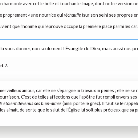
n en harmonie avec cette belle et touchante image, dont notre version 
ie proprement « une nourrice qui
réchauffe
(sur son sein) ses propres en
ouvient que l’homme qui l’éprouve occupe la première place parmi les c
lu vous donner, non seulement l’Évangile de Dieu, mais aussi nos pr
et 7
.
rveilleux amour, car elle ne s’épargne ni travaux ni peines ; elle ne se r
nourrisson. C’est de telles affections que l’apôtre fut rempli envers ses 
ils étaient devenus ses bien-aimés
(ainsi porte le grec). Il faut se le rap
 aimait, de sorte que le salut de l’Église lui soit plus précieux que sa 