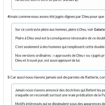
4
mais comme nous avons été jugés dignes par Dieu pour que l’
Sur ce contraste
plaire aux hommes, plaire à Dieu
, voir
Galate
Plaire à Dieu seul est la conséquence nécessaire de ce double
C’est seulement à des hommes qui remplissent cette double
Nos versions ordinaires : « approuvés de Dieu » ou « jugés p
Dieu et trouvé pur, est aussi
approuvé
de lui.
5
Car aussi nous n’avons jamais usé de paroles de flatterie, co
Jamais
nous n’avons annoncé des doctrines qui
flattent
les p
à laquelle on reconnaît surtout une vraie prédication de la P
Motifs intéressés qui se dissimulent sous des apparences d