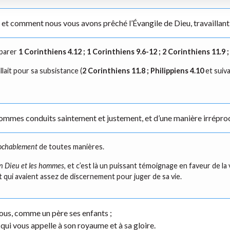
 et comment nous vous avons prêché l’Évangile de Dieu, travaillant n
mparer
1 Corinthiens 4.12 ; 1 Corinthiens 9.6-12 ; 2 Corinthiens 11.9 
allait pour sa subsistance (
2 Corinthiens 11.8 ; Philippiens 4.10
et suiva
sommes conduits saintement et justement, et d’une manière irrépro
rochablement
de toutes manières.
n Dieu et les hommes
, et c’est là un puissant témoignage en faveur de la v
t qui avaient assez de discernement pour juger de sa vie.
vous, comme un père ses enfants ;
ui vous appelle à son royaume et à sa gloire.