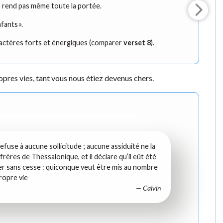
ne rend pas même toute la portée.
fants ».
aractères forts et énergiques (comparer
verset 8
).
opres vies, tant vous nous étiez devenus chers.
efuse à aucune sollicitude ; aucune assiduité ne la
frères de Thessalonique, et il déclare qu’il eût été
peler sans cesse : quiconque veut être mis au nombre
propre vie
— Calvin