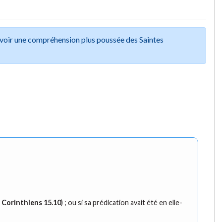
avoir une compréhension plus poussée des Saintes
1 Corinthiens 15.10
) ; ou si sa prédication avait été en elle-