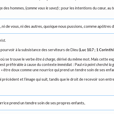
age des hommes, (
comme vous le savez
) ; pour les intentions du cœur, au
t
 ni de vous, ni des autres, quoique nous pussions, comme apôtres de 
rist
.
de pourvoir à la subsistance des serviteurs de Dieu (
Luc 10.7 ; 1 Corinth
, où se trouve le verbe
être à charge
, dérivé du même mot. Mais cette ex
 est préférable à cause du contexte immédiat : Paul
n’a point cherché la 
éré « être doux comme une nourrice qui prend un tendre soin de ses enfan
qui précèdent et l’image qui suit, tandis que le droit de recevoir son ent
rice prend un tendre soin de ses propres enfants,