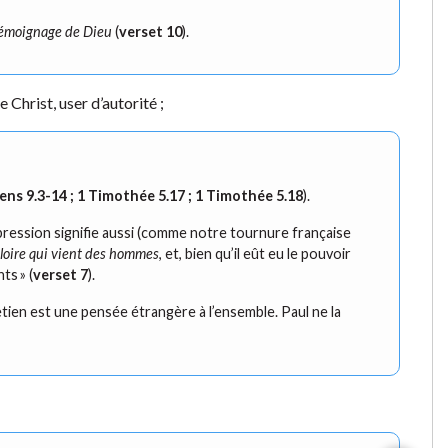
émoignage de Dieu
(
verset 10
).
Christ, user d’autorité ;
iens 9.3-14 ; 1 Timothée 5.17 ; 1 Timothée 5.18
).
pression signifie aussi (comme notre tournure française
gloire qui vient des hommes
, et, bien qu’il eût eu le pouvoir
ts » (
verset 7
).
retien est une pensée étrangère à l’ensemble. Paul ne la