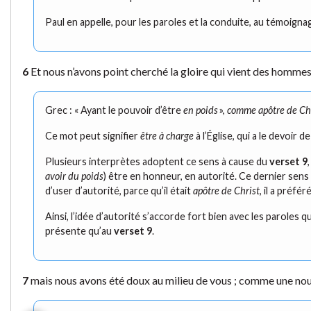
Paul en appelle, pour les paroles et la conduite, au témoign
6
Et nous n’avons point cherché la gloire qui vient des hommes,
Grec : « Ayant le pouvoir d’être
en poids
»,
comme apôtre de Ch
Ce mot peut signifier
être à charge
à l’Église, qui a le devoir 
Plusieurs interprètes adoptent ce sens à cause du
verset 9
avoir du poids
) être en honneur, en autorité. Ce dernier sens
d’user d’autorité, parce qu’il était
apôtre de Christ
, il a préf
Ainsi, l’idée d’autorité s’accorde fort bien avec les paroles 
présente qu’au
verset 9
.
7
mais nous avons été doux au milieu de vous ; comme une nour