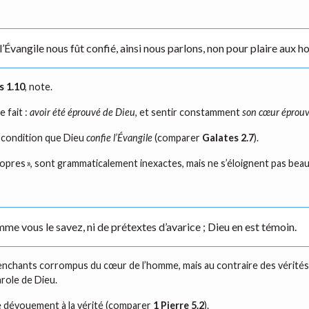
Évangile nous fût confié, ainsi nous parlons, non pour plaire aux 
s 1.10
, note.
 fait :
avoir été éprouvé de Dieu
, et sentir constamment
son cœur éprou
 condition que Dieu
confie l’Évangile
(comparer
Galates 2.7
).
ropres », sont grammaticalement inexactes, mais ne s’éloignent pas beauc
mme vous le savez, ni de prétextes d’avarice ; Dieu en est témoin.
enchants corrompus du cœur de l’homme, mais au contraire des vérités qu
arole de Dieu.
e dévouement à la vérité (comparer
1 Pierre 5.2
).