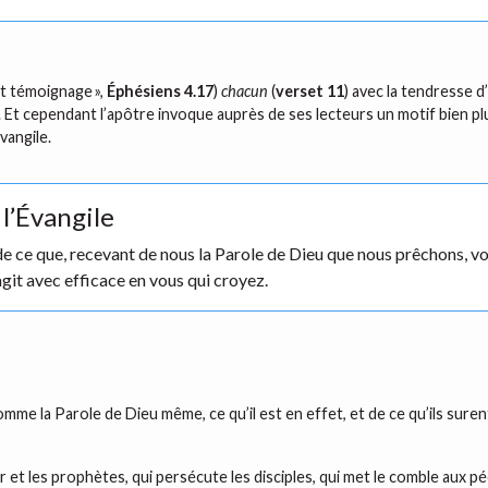
nt témoignage »,
Éphésiens 4.17
)
chacun
(
verset 11
) avec la tendresse d’
). Et cependant l’apôtre invoque auprès de ses lecteurs un motif bien p
Évangile.
l’Évangile
 de ce que, recevant de nous la Parole de Dieu que nous prêchons, 
agit avec efficace en vous qui croyez.
me la Parole de Dieu même, ce qu’il est en effet, et de ce qu’ils surent
r et les prophètes, qui persécute les disciples, qui met le comble aux p