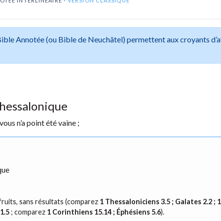
OTÉE INTERLINÉAIRE -
VERSION CLASSIQUE
 Bible Annotée (ou Bible de Neuchâtel) permettent aux croyants d’
Thessalonique
us n’a point été vaine ;
que
ns fruits, sans résultats (comparez
1 Thessaloniciens 3.5 ; Galates 2.2 ; 
1.5
; comparez
1 Corinthiens 15.14 ; Éphésiens 5.6
).