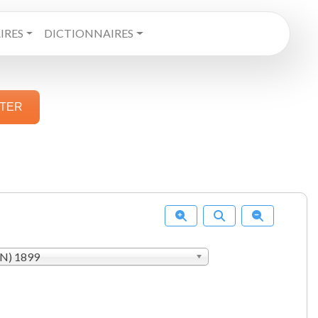
RES
DICTIONNAIRES
STER
AN) 1899