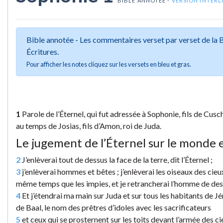
BIBLE ANNOTÉE -
VERSION INTERL
Bible annotée - Les commentaires verset par verset de la
Écritures.
Pour afficher les notes cliquez sur les versets en bleu et gras.
1
Parole de l’Éternel, qui fut adressée à Sophonie, fils de Cuschi
au temps de Josias, fils d’Amon, roi de Juda.
Le jugement de l’Éternel sur le monde e
2
J’enlèverai tout de dessus la face de la terre, dit l’Éternel ;
3
j’enlèverai hommes et bêtes ; j’enlèverai les oiseaux des cieux
même temps que les impies, et je retrancherai l’homme de dessus
4
Et j’étendrai ma main sur Juda et sur tous les habitants de Jér
de Baal, le nom des prêtres d’idoles avec les sacrificateurs
5
et ceux qui se prosternent sur les toits devant l’armée des ci