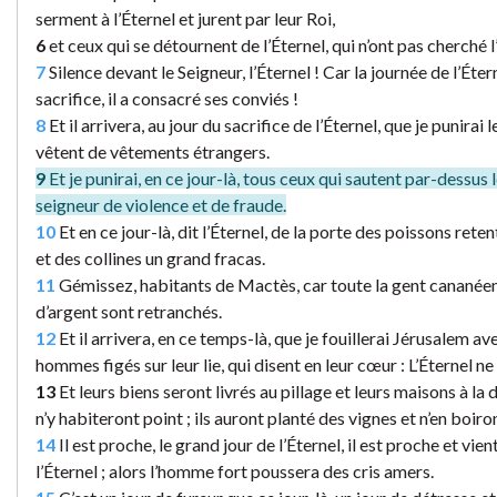
serment à l’Éternel et jurent par leur Roi,
6
et ceux qui se détournent de l’Éternel, qui n’ont pas cherché l’
7
Silence devant le Seigneur, l’Éternel ! Car la journée de l’Éter
sacrifice, il a consacré ses conviés !
8
Et il arrivera, au jour du sacrifice de l’Éternel, que je punirai l
vêtent de vêtements étrangers.
9
Et je punirai, en ce jour-là, tous ceux qui sautent par-dessus l
seigneur de violence et de fraude.
10
Et en ce jour-là, dit l’Éternel, de la porte des poissons ret
et des collines un grand fracas.
11
Gémissez, habitants de Mactès, car toute la gent cananéen
d’argent sont retranchés.
12
Et il arrivera, en ce temps-là, que je fouillerai Jérusalem av
hommes figés sur leur lie, qui disent en leur cœur : L’Éternel ne 
13
Et leurs biens seront livrés au pillage et leurs maisons à la 
n’y habiteront point ; ils auront planté des vignes et n’en boiron
14
Il est proche, le grand jour de l’Éternel, il est proche et vien
l’Éternel ; alors l’homme fort poussera des cris amers.