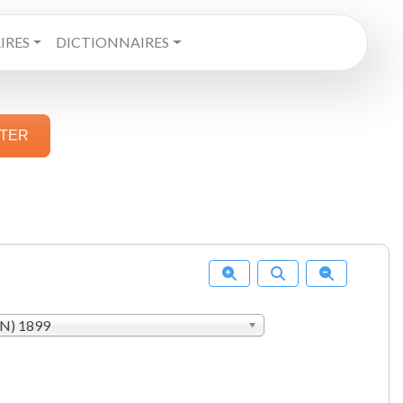
RES
DICTIONNAIRES
STER
AN) 1899