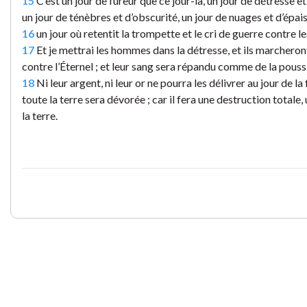
15
C’est un jour de fureur que ce jour-là, un jour de détresse e
un jour de ténèbres et d’obscurité, un jour de nuages et d’épais
16
un jour où retentit la trompette et le cri de guerre contre le
17
Et je mettrai les hommes dans la détresse, et ils marchero
contre l’Éternel ; et leur sang sera répandu comme de la poussi
18
Ni leur argent, ni leur or ne pourra les délivrer au jour de la f
toute la terre sera dévorée ; car il fera une destruction totale
la terre.