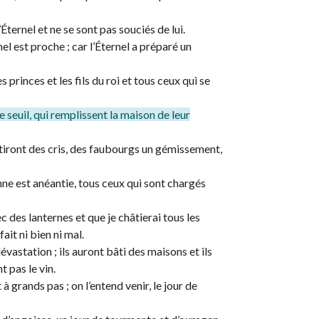
Éternel et ne se sont pas souciés de lui.
nel est proche ; car l’Éternel a préparé un
es princes et les fils du roi et tous ceux qui se
e seuil, qui remplissent la maison de leur
entiront des cris, des faubourgs un gémissement,
ne est anéantie, tous ceux qui sont chargés
ec des lanternes et que je châtierai tous les
fait ni bien ni mal.
dévastation ; ils auront bâti des maisons et ils
t pas le vin.
t à grands pas ; on l’entend venir, le jour de