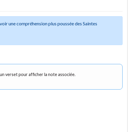
avoir une compréhension plus poussée des Saintes
 un verset pour afficher la note associée.