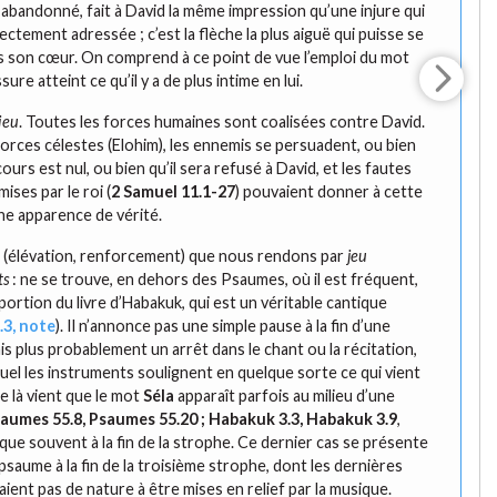
a abandonné, fait à David la même impression qu’une injure qui
irectement adressée ; c’est la flèche la plus aiguë qui puisse se
s son cœur. On comprend à ce point de vue l’emploi du mot
ssure atteint ce qu’il y a de plus intime en lui.
ieu
. Toutes les forces humaines sont coalisées contre David.
orces célestes (Elohim), les ennemis se persuadent, ou bien
ours est nul, ou bien qu’il sera refusé à David, et les fautes
ises par le roi (
2 Samuel 11.1-27
) pouvaient donner à cette
ne apparence de vérité.
a
(élévation, renforcement) que nous rendons par
jeu
ts
: ne se trouve, en dehors des Psaumes, où il est fréquent,
portion du livre d’Habakuk, qui est un véritable cantique
.3, note
). Il n’annonce pas une simple pause à la fin d’une
is plus probablement un arrêt dans le chant ou la récitation,
uel les instruments soulignent en quelque sorte ce qui vient
De là vient que le mot
Séla
apparaît parfois au milieu d’une
aumes 55.8
,
Psaumes 55.20
;
Habakuk 3.3
,
Habakuk 3.9
,
que souvent à la fin de la strophe. Ce dernier cas se présente
psaume à la fin de la troisième strophe, dont les dernières
aient pas de nature à être mises en relief par la musique.