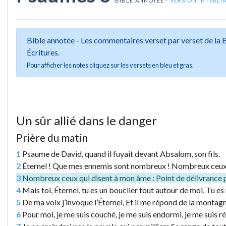
BIBLE ANNOTÉE -
VERSION INTERLI
Bible annotée - Les commentaires verset par verset de la
Écritures.
Pour afficher les notes cliquez sur les versets en bleu et gras.
Un sûr allié dans le danger
Prière du matin
1
Psaume de David, quand il fuyait devant Absalom, son fils.
2
Éternel ! Que mes ennemis sont nombreux ! Nombreux ceux q
3
Nombreux ceux qui disent à mon âme : Point de délivrance po
4
Mais toi, Éternel, tu es un bouclier tout autour de moi, Tu es m
5
De ma voix j’invoque l’Éternel, Et il me répond de la montagn
6
Pour moi, je me suis couché, je me suis endormi, je me suis rév