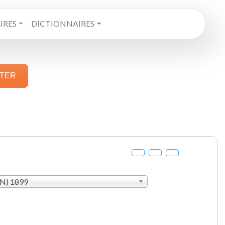
RES
DICTIONNAIRES
STER
AN) 1899