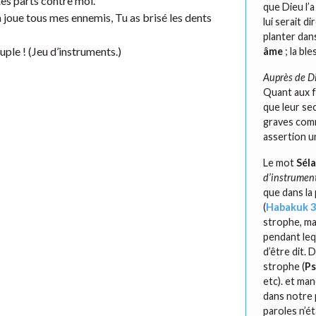
tes parts contre moi.
que Dieu l’
a joue tous mes ennemis, Tu as brisé les dents
lui serait d
planter dan
uple ! (Jeu d’instruments.)
âme
; la ble
Auprès de D
Quant aux f
que leur sec
graves comm
assertion u
Le mot
Sél
d’instrumen
que dans la 
(
Habakuk 3
strophe, ma
pendant leq
d’être dit. 
strophe (
Ps
etc). et man
dans notre 
paroles n’ét