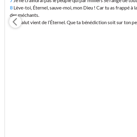
7
Je ne craindrai pas le peuple qui par milliers Se range de tou
8
Lève-toi, Éternel, sauve-moi, mon Dieu ! Car tu as frappé à l
des méchants.
9
Le salut vient de l’Éternel. Que ta bénédiction soit sur ton pe