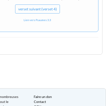
verset
suivant (verset 4)
Lien vers Psaumes 3.3
de nombreuses
Faire un don
out le
Contact