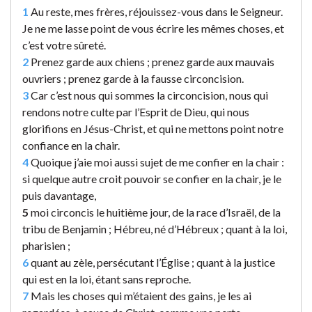
1
Au reste, mes frères, réjouissez-vous dans le Seigneur.
Je ne me lasse point de vous écrire les mêmes choses, et
c’est votre sûreté.
2
Prenez garde aux chiens ; prenez garde aux mauvais
ouvriers ; prenez garde à la fausse circoncision.
3
Car c’est nous qui sommes la circoncision, nous qui
rendons notre culte par l’Esprit de Dieu, qui nous
glorifions en Jésus-Christ, et qui ne mettons point notre
confiance en la chair.
4
Quoique j’aie moi aussi sujet de me confier en la chair :
si quelque autre croit pouvoir se confier en la chair, je le
puis davantage,
5
moi circoncis le huitième jour, de la race d’Israël, de la
tribu de Benjamin ; Hébreu, né d’Hébreux ; quant à la loi,
pharisien ;
6
quant au zèle, persécutant l’Église ; quant à la justice
qui est en la loi, étant sans reproche.
7
Mais les choses qui m’étaient des gains, je les ai