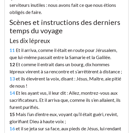
serviteurs inutiles : nous avons fait ce que nous étions
obligés de faire.
Scènes et instructions des derniers
temps du voyage
Les dix lépreux
11
Et il arriva, comme il était en route pour Jérusalem,
que lui-même passait entre la Samarie et la Galilée.
12
Et comme il entrait dans un bourg, dix hommes
lépreux vinrent à sa rencontre et s’arrêtèrent à distance ;
13
et ils élevèrent la voix, disant : Jésus, Maître, aie pitié
de nous !
14
Et les ayant vus, il leur dit : Allez, montrez-vous aux
sacrificateurs. Et il arriva que, comme ils s’en allaient, ils
furent purifiés.
15
Mais l’un d’entre eux, voyant qu’il était guéri, revint,
glorifiant Dieu à haute voix ;
16
et il se jeta sur sa face, aux pieds de Jésus, lui rendant