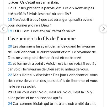
grâces. Or c’était un Samaritain.
17
Et Jésus, prenant la parole, dit : Les dix n’ont-ils pas
été purifiés ? Mais les neuf, où sont-ils ?
18
Ne s’est-il trouvé que cet étranger qui soit revenu
pour donner gloire à Dieu ?
19
Et il lui dit : Lève-toi, va ; ta foi t’a sauvé.
L’avènement du fils de l’homme
20
Les pharisiens lui ayant demandé quand le royaume
de Dieu viendrait, il leur répondit et dit : Le royaume de
Dieu ne vient point de manière à être observé ;
21
et l’on ne dira point : Voici, il est ici, ou voici, il est là ;
car voici, le royaume de Dieu est au milieu de vous.
22
Mais il dit aux disciples : Des jours viendront où vous
désirerez de voir un des jours du fils de l’homme, et vous
ne le verrez point.
23
Et on vous dira : Voici, il est ici ; voici, il est là ! N’y
allez point, et ne courez pas après.
24
Car, comme l’éclair qui brille à une extrémité du ciel,