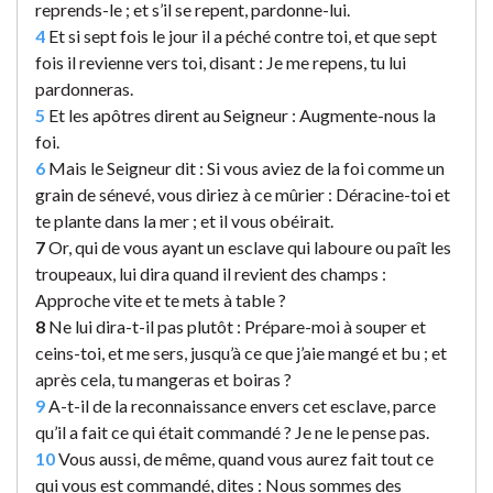
reprends-le ; et s’il se repent, pardonne-lui.
4
Et si sept fois le jour il a péché contre toi, et que sept
fois il revienne vers toi, disant : Je me repens, tu lui
pardonneras.
5
Et les apôtres dirent au Seigneur : Augmente-nous la
foi.
6
Mais le Seigneur dit : Si vous aviez de la foi comme un
grain de sénevé, vous diriez à ce mûrier : Déracine-toi et
te plante dans la mer ; et il vous obéirait.
7
Or, qui de vous ayant un esclave qui laboure ou paît les
troupeaux, lui dira quand il revient des champs :
Approche vite et te mets à table ?
8
Ne lui dira-t-il pas plutôt : Prépare-moi à souper et
ceins-toi, et me sers, jusqu’à ce que j’aie mangé et bu ; et
après cela, tu mangeras et boiras ?
9
A-t-il de la reconnaissance envers cet esclave, parce
qu’il a fait ce qui était commandé ? Je ne le pense pas.
10
Vous aussi, de même, quand vous aurez fait tout ce
qui vous est commandé, dites : Nous sommes des