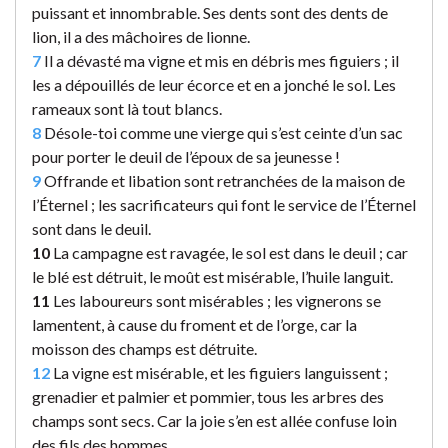
puissant et innombrable. Ses dents sont des dents de
lion, il a des mâchoires de lionne.
7
Il a dévasté ma vigne et mis en débris mes figuiers ; il
les a dépouillés de leur écorce et en a jonché le sol. Les
rameaux sont là tout blancs.
8
Désole-toi comme une vierge qui s’est ceinte d’un sac
pour porter le deuil de l’époux de sa jeunesse !
9
Offrande et libation sont retranchées de la maison de
l’Éternel ; les sacrificateurs qui font le service de l’Éternel
sont dans le deuil.
10
La campagne est ravagée, le sol est dans le deuil ; car
le blé est détruit, le moût est misérable, l’huile languit.
11
Les laboureurs sont misérables ; les vignerons se
lamentent, à cause du froment et de l’orge, car la
moisson des champs est détruite.
12
La vigne est misérable, et les figuiers languissent ;
grenadier et palmier et pommier, tous les arbres des
champs sont secs. Car la joie s’en est allée confuse loin
des fils des hommes.