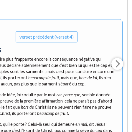
verset
précédent (verset 4)
5
dre plus frappante encore la conséquence négative qui
us déclare solennellement que c’est bien lui qui est le cep et
ciples sont les sarments ; mais c’est pour conclure encore une
i
, ils porteront
beaucoup de fruit
, mais que,
hors de lui
, ils n’en
 aucun, pas plus que le sarment séparé du cep.
de idée, introduite par le mot
car, parce que
, semble donnée
reuve de la première affirmation, cela ne parait pas d’abord
 le fait que
hors de
Christ ils ne peuvent rien faire ne prouve
Christ
, ils porteront
beaucoup de fruit
.
t, qui le porte ? Celui-là seul qui demeure
en moi
, dit Jésus ;
lte que c’est l’Esprit de Christ, qui, comme la sève du cep dans