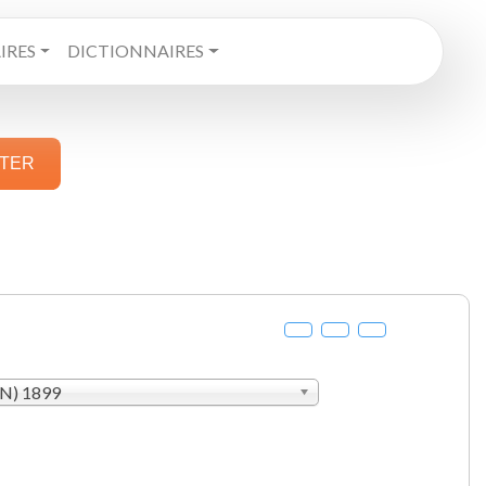
RES
DICTIONNAIRES
STER
AN) 1899