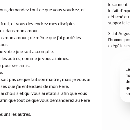
le sarment, 
ous, demandez tout ce que vous voudrez, et
le fait d’e
détaché du 
supporte le 
fruit, et vous deviendrez mes disciples.
rez dans mon amour.
Saint Augus
 mon amour ; de même que j’ai gardé les
l’homme pou
our.
exégètes m
ue votre joie soit accomplie.
les autres, comme je vous ai aimés.
e pour ses amis.
Le
e.
mo
sait pas ce que fait son maître ; mais je vous ai
de
oses que j’ai entendues de mon Père.
qu
ai choisis et qui vous ai établis, afin que vous
sp
 ; afin que tout ce que vous demanderez au Père
 uns les autres.