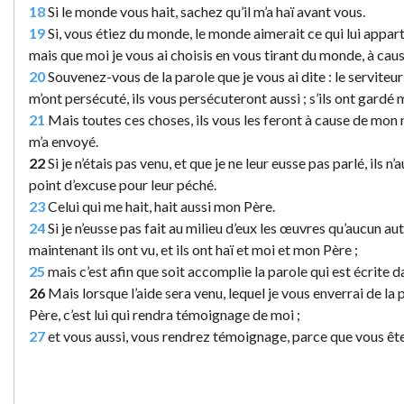
18
Si le monde vous hait, sachez qu’il m’a haï avant vous.
19
Si, vous étiez du monde, le monde aimerait ce qui lui appar
mais que moi je vous ai choisis en vous tirant du monde, à cau
20
Souvenez-vous de la parole que je vous ai dite : le serviteur 
m’ont persécuté, ils vous persécuteront aussi ; s’ils ont gardé m
21
Mais toutes ces choses, ils vous les feront à cause de mon n
m’a envoyé.
22
Si je n’étais pas venu, et que je ne leur eusse pas parlé, ils 
point d’excuse pour leur péché.
23
Celui qui me hait, hait aussi mon Père.
24
Si je n’eusse pas fait au milieu d’eux les œuvres qu’aucun autr
maintenant ils ont vu, et ils ont haï et moi et mon Père ;
25
mais c’est afin que soit accomplie la parole qui est écrite dan
26
Mais lorsque l’aide sera venu, lequel je vous enverrai de la p
Père, c’est lui qui rendra témoignage de moi ;
27
et vous aussi, vous rendrez témoignage, parce que vous ê