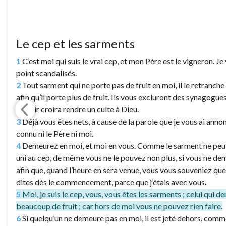
Le cep et les sarments
1
C’est moi qui suis le vrai cep, et mon Père est le vigneron. Je
point scandalisés.
2
Tout sarment qui ne porte pas de fruit en moi, il le retranche ;
afin qu’il porte plus de fruit. Ils vous excluront des synagogu
mourir croira rendre un culte à Dieu.
3
Déjà vous êtes nets, à cause de la parole que je vous ai annonc
connu ni le Père ni moi.
4
Demeurez en moi, et moi en vous. Comme le sarment ne peut 
uni au cep, de même vous ne le pouvez non plus, si vous ne dem
afin que, quand l’heure en sera venue, vous vous souveniez que je
dites dès le commencement, parce que j’étais avec vous.
5
Moi, je suis le cep, vous, vous êtes les sarments ; celui qui de
beaucoup de fruit ; car hors de moi vous ne pouvez rien faire.
6
Si quelqu’un ne demeure pas en moi, il est jeté dehors, comme