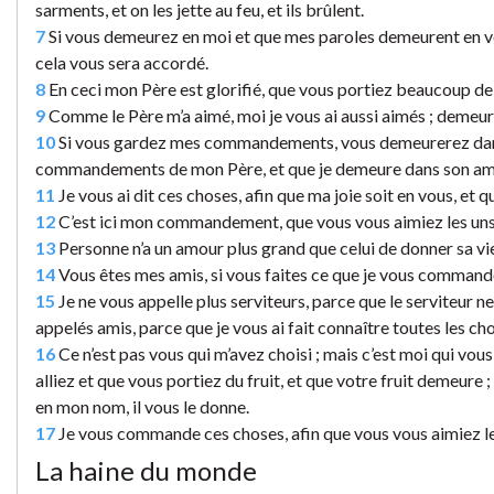
sarments, et on les jette au feu, et ils brûlent.
7
Si vous demeurez en moi et que mes paroles demeurent en v
cela vous sera accordé.
8
En ceci mon Père est glorifié, que vous portiez beaucoup de 
9
Comme le Père m’a aimé, moi je vous ai aussi aimés ; demeu
10
Si vous gardez mes commandements, vous demeurerez dans
commandements de mon Père, et que je demeure dans son am
11
Je vous ai dit ces choses, afin que ma joie soit en vous, et q
12
C’est ici mon commandement, que vous vous aimiez les uns 
13
Personne n’a un amour plus grand que celui de donner sa vi
14
Vous êtes mes amis, si vous faites ce que je vous command
15
Je ne vous appelle plus serviteurs, parce que le serviteur ne 
appelés amis, parce que je vous ai fait connaître toutes les ch
16
Ce n’est pas vous qui m’avez choisi ; mais c’est moi qui vous 
alliez et que vous portiez du fruit, et que votre fruit demeure
en mon nom, il vous le donne.
17
Je vous commande ces choses, afin que vous vous aimiez les
La haine du monde