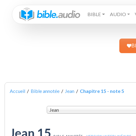
BIBLE
AUDIO
B
Accueil
/
Bible annotée
/
Jean
/
Chapitre 15 - note 5
Jean
Jean 15