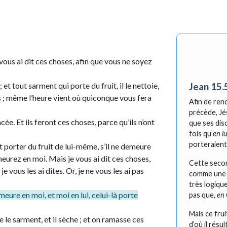
 vous ai dit ces choses, afin que vous ne soyez
 et tout sarment qui porte du fruit, il le nettoie,
Jean 15.
es ; même l’heure vient où quiconque vous fera
Afin de ren
précède, Jés
ée. Et ils feront ces choses, parce qu’ils n’ont
que ses dis
fois qu’
en lu
porteraient
porter du fruit de lui-même, s’il ne demeure
eurez en moi. Mais je vous ai dit ces choses,
Cette secon
 vous les ai dites. Or, je ne vous les ai pas
comme une p
très logique
meure en moi, et moi en lui, celui-là porte
pas que,
en 
Mais ce frui
 le sarment, et il sèche ; et on ramasse ces
d’où il résu