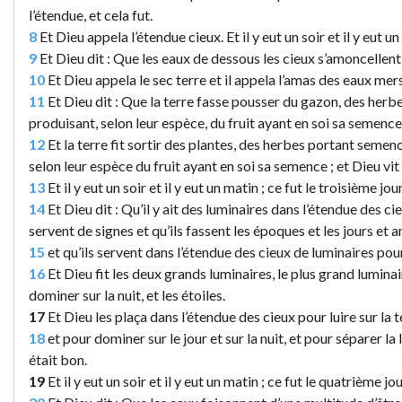
l’étendue, et cela fut.
8
Et Dieu appela l’étendue cieux. Et il y eut un soir et il y eut un
9
Et Dieu dit : Que les eaux de dessous les cieux s’amoncellent e
10
Et Dieu appela le sec terre et il appela l’amas des eaux mers 
11
Et Dieu dit : Que la terre fasse pousser du gazon, des herb
produisant, selon leur espèce, du fruit ayant en soi sa semence, s
12
Et la terre fit sortir des plantes, des herbes portant semen
selon leur espèce du fruit ayant en soi sa semence ; et Dieu vit
13
Et il y eut un soir et il y eut un matin ; ce fut le troisième jour
14
Et Dieu dit : Qu’il y ait des luminaires dans l’étendue des cieu
servent de signes et qu’ils fassent les époques et les jours et a
15
et qu’ils servent dans l’étendue des cieux de luminaires pour l
16
Et Dieu fit les deux grands luminaires, le plus grand luminai
dominer sur la nuit, et les étoiles.
17
Et Dieu les plaça dans l’étendue des cieux pour luire sur la t
18
et pour dominer sur le jour et sur la nuit, et pour séparer la
était bon.
19
Et il y eut un soir et il y eut un matin ; ce fut le quatrième jou