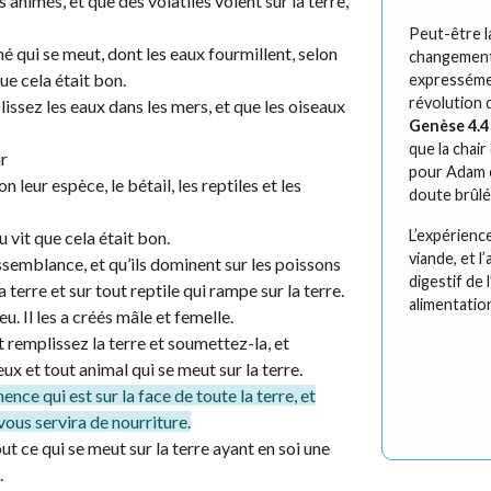
 animés, et que des volatiles volent sur la terre,
Peut-être l
é qui se meut, dont les eaux fourmillent, selon
changement 
que cela était bon.
expressémen
révolution 
plissez les eaux dans les mers, et que les oiseaux
Genèse 4.4
que la chai
ur
pour Adam e
n leur espèce, le bétail, les reptiles et les
doute brûlé
L’expérienc
 vit que cela était bon.
viande, et 
ssemblance, et qu’ils dominent sur les poissons
digestif de
la terre et sur tout reptile qui rampe sur la terre.
alimentatio
u. Il les a créés mâle et femelle.
et remplissez la terre et soumettez-la, et
ux et tout animal qui se meut sur la terre.
nce qui est sur la face de toute la terre, et
vous servira de nourriture.
out ce qui se meut sur la terre ayant en soi une
.