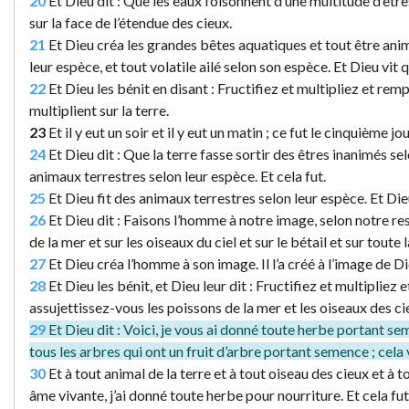
20
Et Dieu dit : Que les eaux foisonnent d’une multitude d’êtres
sur la face de l’étendue des cieux.
21
Et Dieu créa les grandes bêtes aquatiques et tout être anim
leur espèce, et tout volatile ailé selon son espèce. Et Dieu vit 
22
Et Dieu les bénit en disant : Fructifiez et multipliez et rem
multiplient sur la terre.
23
Et il y eut un soir et il y eut un matin ; ce fut le cinquième jo
24
Et Dieu dit : Que la terre fasse sortir des êtres inanimés selo
animaux terrestres selon leur espèce. Et cela fut.
25
Et Dieu fit des animaux terrestres selon leur espèce. Et Dieu
26
Et Dieu dit : Faisons l’homme à notre image, selon notre re
de la mer et sur les oiseaux du ciel et sur le bétail et sur toute 
27
Et Dieu créa l’homme à son image. Il l’a créé à l’image de Die
28
Et Dieu les bénit, et Dieu leur dit : Fructifiez et multipliez 
assujettissez-vous les poissons de la mer et les oiseaux des cie
29
Et Dieu dit : Voici, je vous ai donné toute herbe portant seme
tous les arbres qui ont un fruit d’arbre portant semence ; cela 
30
Et à tout animal de la terre et à tout oiseau des cieux et à t
âme vivante, j’ai donné toute herbe pour nourriture. Et cela fut