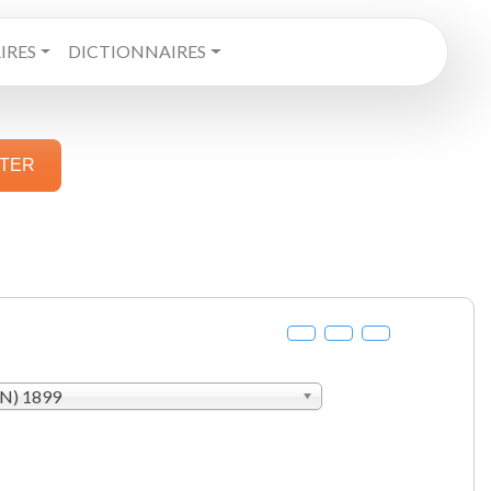
RES
DICTIONNAIRES
STER
AN) 1899