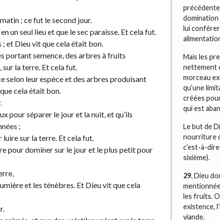
précédentes,
domination 
 matin ; ce fut le second jour.
lui conférer
n un seul lieu et que le sec paraisse. Et cela fut.
alimentatio
; et Dieu vit que cela était bon.
es portant semence, des arbres à fruits
Mais les pr
ur la terre. Et cela fut.
nettement c
morceau exi
ce selon leur espèce et des arbres produisant
qu’une limit
 que cela était bon.
créées pour 
.
qui est aba
x pour séparer le jour et la nuit, et qu’ils
nnées ;
Le but de Di
nourriture d
uire sur la terre. Et cela fut.
c’est-à-dire
re pour dominer sur le jour et le plus petit pour
sixième).
erre,
29.
Dieu don
 lumière et les ténèbres. Et Dieu vit que cela
mentionné
les fruits.
existence, 
r.
viande.