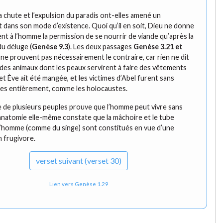
a chute et l’expulsion du paradis ont-elles amené un
dans son mode d’existence. Quoi qu’il en soit, Dieu ne donne
t à l’homme la permission de se nourrir de viande qu’après la
du déluge (
Genèse 9.3
). Les deux passages
Genèse 3.21
et
ne prouvent pas nécessairement le contraire, car rien ne dit
r des animaux dont les peaux servirent à faire des vêtements
t Ève ait été mangée, et les victimes d’Abel furent sans
es entièrement, comme les holocaustes.
e de plusieurs peuples prouve que l’homme peut vivre sans
l’anatomie elle-même constate que la mâchoire et le tube
 l’homme (comme du singe) sont constitués en vue d’une
n frugivore.
verset
suivant (verset 30)
Lien vers Genèse 1.29