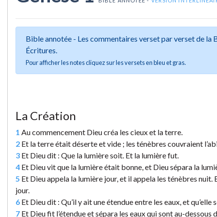
BIBLE ANNOTÉE -
VERSION INTERLINÉAI
Bible annotée - Les commentaires verset par verset de la
Écritures.
Pour afficher les notes cliquez sur les versets en bleu et gras.
La Création
1
Au commencement Dieu créa les cieux et la terre.
2
Et la terre était déserte et vide ; les ténèbres couvraient l’ab
3
Et Dieu dit : Que la lumière soit. Et la lumière fut.
4
Et Dieu vit que la lumière était bonne, et Dieu sépara la lumi
5
Et Dieu appela la lumière jour, et il appela les ténèbres nuit. Et 
jour.
6
Et Dieu dit : Qu’il y ait une étendue entre les eaux, et qu’elle
7
Et Dieu fit l’étendue et sépara les eaux qui sont au-dessous d