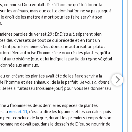
 comme si Dieu voulait dire à l’homme qu’il lui donne la
sur les animaux, mais que cette domination ne va pas jusqu’à
 le droit de les mettre à mort pour les faire servir à son
n.
emières paroles du verset 29 :
Et Dieu dit
, séparent bien
es deux versets de tout ce qui précède et en font un
stant pour lui-même. C’est donc une autorisation plutôt
ation. Dieu autorise l’homme à se nourrir des plantes, qu’il a
lui au troisième jour, et lui indique la partie du règne végétal
ndonnée aux animaux.
eu en créant les plantes avait été de les faire servir à la
e l’homme et des animaux ; de là le parfait :
Je vous ai donné
,
 : Je les ai faites (au troisième jour) pour vous les donner (au
ne à l’homme les deux dernières espèces de plantes
es au
verset 11
, c’est-à-dire les légumes et les céréales, puis
 On peut conclure de là que, durant les premiers temps de son
l’homme ne devait pas, dans le dessein de Dieu, se nourrir de