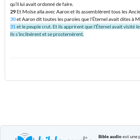
qu’il lui avait ordonné de faire.
29
Et Moïse alla avec Aaron et ils assemblèrent tous les Ancien
30
et Aaron dit toutes les paroles que l’Éternel avait dites à Mo
31
et le peuple crut. Et ils apprirent que l’Éternel avait visité les 
ils s’inclinèrent et se prosternèrent.
Bible audio
est une p