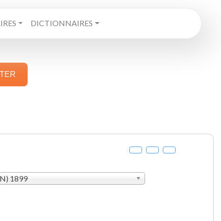
RES
DICTIONNAIRES
STER
AN) 1899