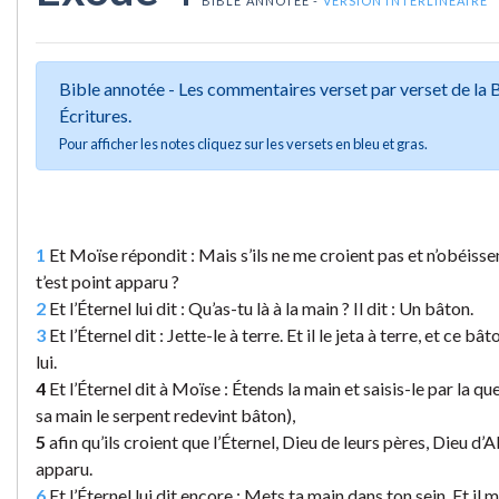
BIBLE ANNOTÉE -
VERSION INTERLINÉAIRE
Bible annotée - Les commentaires verset par verset de la
Écritures.
Pour afficher les notes cliquez sur les versets en bleu et gras.
1
Et Moïse répondit : Mais s’ils ne me croient pas et n’obéissen
t’est point apparu ?
2
Et l’Éternel lui dit : Qu’as-tu là à la main ? Il dit : Un bâton.
3
Et l’Éternel dit : Jette-le à terre. Et il le jeta à terre, et ce 
lui.
4
Et l’Éternel dit à Moïse : Étends la main et saisis-le par la qu
sa main le serpent redevint bâton),
5
afin qu’ils croient que l’Éternel, Dieu de leurs pères, Dieu d
apparu.
6
Et l’Éternel lui dit encore : Mets ta main dans ton sein. Et il mi