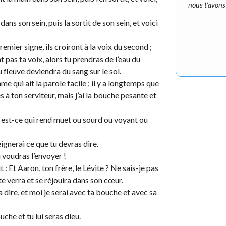
nous t’avons
ans son sein, puis la sortit de son sein, et voici
premier signe, ils croiront à la voix du second ;
t pas ta voix, alors tu prendras de l’eau du
du fleuve deviendra du sang sur le sol.
me qui ait la parole facile ; il y a longtemps que
es à ton serviteur, mais j’ai la bouche pesante et
ui est-ce qui rend muet ou sourd ou voyant ou
eignerai ce que tu devras dire.
 voudras l’envoyer !
 : Et Aaron, ton frère, le Lévite ? Ne sais-je pas
l te verra et se réjouira dans son cœur.
a dire, et moi je serai avec ta bouche et avec sa
ouche et tu lui seras dieu.