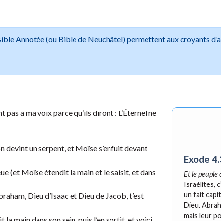
 Bible Annotée (ou Bible de Neuchâtel) permettent aux croyants d’
t pas à ma voix parce qu’ils diront : L’Éternel ne
bâton devint un serpent, et Moïse s’enfuit devant
Exode 4.
eue (et Moïse étendit la main et le saisit, et dans
Et le peuple 
Israélites, 
un fait cap
’Abraham, Dieu d’Isaac et Dieu de Jacob, t’est
Dieu. Abrah
mais leur po
t la main dans son sein, puis l’en sortit, et voici,