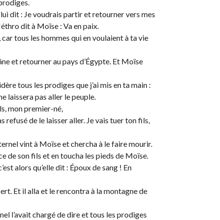
 prodiges.
ui dit : Je voudrais partir et retourner vers mes
Jéthro dit à Moïse : Va en paix.
 car tous les hommes qui en voulaient à ta vie
l’âne et retourner au pays d’Égypte. Et Moïse
dère tous les prodiges que j’ai mis en ta main :
ne laissera pas aller le peuple.
fils, mon premier-né,
as refusé de le laisser aller. Je vais tuer ton fils,
’Éternel vint à Moïse et chercha à le faire mourir.
e de son fils et en toucha les pieds de Moïse.
c’est alors qu’elle dit : Époux de sang ! En
rt. Et il alla et le rencontra à la montagne de
el l’avait chargé de dire et tous les prodiges