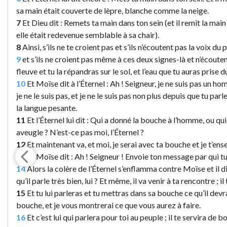
sa main était couverte de lèpre, blanche comme la neige.
7
Et Dieu dit : Remets ta main dans ton sein (et il remit la main d
elle était redevenue semblable à sa chair).
8
Ainsi, s’ils ne te croient pas et s’ils n’écoutent pas la voix du 
9
et s’ils ne croient pas même à ces deux signes-là et n’écouten
fleuve et tu la répandras sur le sol, et l’eau que tu auras prise 
10
Et Moïse dit à l’Éternel : Ah ! Seigneur, je ne suis pas un hom
je ne le suis pas, et je ne le suis pas non plus depuis que tu parl
la langue pesante.
11
Et l’Éternel lui dit : Qui a donné la bouche à l’homme, ou q
aveugle ? N’est-ce pas moi, l’Éternel ?
12
Et maintenant va, et moi, je serai avec ta bouche et je t’ens
13
Et Moïse dit : Ah ! Seigneur ! Envoie ton message par qui tu
14
Alors la colère de l’Éternel s’enflamma contre Moïse et il dit
qu’il parle très bien, lui ? Et même, il va venir à ta rencontre ; i
15
Et tu lui parleras et tu mettras dans sa bouche ce qu’il devr
bouche, et je vous montrerai ce que vous aurez à faire.
16
Et c’est lui qui parlera pour toi au peuple ; il te servira de b