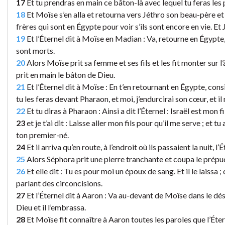
17
Et tu prendras en main ce bâton-là avec lequel tu feras les
18
Et Moïse s’en alla et retourna vers Jéthro son beau-père et l
frères qui sont en Égypte pour voir s’ils sont encore en vie. Et 
19
Et l’Éternel dit à Moïse en Madian : Va, retourne en Égypte,
sont morts.
20
Alors Moïse prit sa femme et ses fils et les fit monter sur 
prit en main le bâton de Dieu.
21
Et l’Éternel dit à Moïse : En t’en retournant en Égypte, consi
tu les feras devant Pharaon, et moi, j’endurcirai son cœur, et il 
22
Et tu diras à Pharaon : Ainsi a dit l’Éternel : Israël est mon 
23
et je t’ai dit : Laisse aller mon fils pour qu’il me serve ; et tu 
ton premier-né.
24
Et il arriva qu’en route, à l’endroit où ils passaient la nuit, l
25
Alors Séphora prit une pierre tranchante et coupa le prépuc
26
Et elle dit : Tu es pour moi un époux de sang. Et il le laissa ; 
parlant des circoncisions.
27
Et l’Éternel dit à Aaron : Va au-devant de Moïse dans le dése
Dieu et il l’embrassa.
28
Et Moïse fit connaître à Aaron toutes les paroles que l’Étern