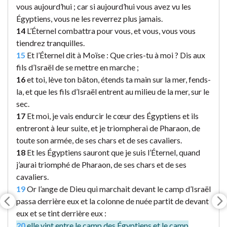
vous aujourd’hui ; car si aujourd’hui vous avez vu les
Égyptiens, vous ne les reverrez plus jamais.
14
L’Éternel combattra pour vous, et vous, vous vous
tiendrez tranquilles.
15
Et l’Éternel dit à Moïse : Que cries-tu à moi ? Dis aux
fils d’Israël de se mettre en marche ;
16
et toi, lève ton bâton, étends ta main sur la mer, fends-
la, et que les fils d’Israël entrent au milieu de la mer, sur le
sec.
17
Et moi, je vais endurcir le cœur des Égyptiens et ils
entreront à leur suite, et je triompherai de Pharaon, de
toute son armée, de ses chars et de ses cavaliers.
18
Et les Égyptiens sauront que je suis l’Éternel, quand
j’aurai triomphé de Pharaon, de ses chars et de ses
cavaliers.
19
Or l’ange de Dieu qui marchait devant le camp d’Israël
passa derrière eux et la colonne de nuée partit de devant
eux et se tint derrière eux :
20
elle vint entre le camp des Égyptiens et le camp