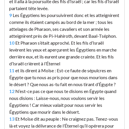
et il alla à la poursuite des fils d’Israël ; car les fils d’Israël
partaient tête levée.
9
Les Égyptiens les poursuivirent donc et les atteignirent
comme ils étaient campés au bord de la mer ; tous les
attelages de Pharaon, ses cavaliers et son armée les
atteignirent près de Pi-Hahiroth, devant Baal-Tséphon.
10
Et Pharaon s’était approché. Et les fils d’Israël
levèrent les yeux et aperçurent les Égyptiens en marche
derrière eux, et ils eurent une grande crainte. Et les fils
d’Israël crièrent à l’Éternel
11
et ils dirent à Moïse : Est-ce faute de sépulcres en
Égypte que tu nous as pris pour que nous mourions dans
le désert ? Que nous as-tu fait en nous tirant d’Égypte ?
12
N’est-ce pas ce que nous te disions en Égypte quand
nous disions : Laisse-nous, nous voulons servir les
Égyptiens ! Car mieux valait pour nous servir les
Égyptiens que mourir dans le désert.
13
Et Moïse dit au peuple : Ne craignez pas. Tenez-vous
là et voyez la délivrance de l’Éternel qu’il opérera pour