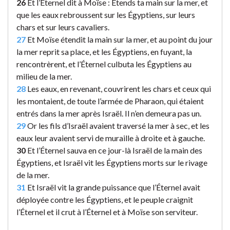
26
Et l’Éternel dit à Moïse : Étends ta main sur la mer, et
que les eaux rebroussent sur les Égyptiens, sur leurs
chars et sur leurs cavaliers.
27
Et Moïse étendit la main sur la mer, et au point du jour
la mer reprit sa place, et les Égyptiens, en fuyant, la
rencontrèrent, et l’Éternel culbuta les Égyptiens au
milieu de la mer.
28
Les eaux, en revenant, couvrirent les chars et ceux qui
les montaient, de toute l’armée de Pharaon, qui étaient
entrés dans la mer après Israël. Il n’en demeura pas un.
29
Or les fils d’Israël avaient traversé la mer à sec, et les
eaux leur avaient servi de muraille à droite et à gauche.
30
Et l’Éternel sauva en ce jour-là Israël de la main des
Égyptiens, et Israël vit les Égyptiens morts sur le rivage
de la mer.
31
Et Israël vit la grande puissance que l’Éternel avait
déployée contre les Égyptiens, et le peuple craignit
l’Éternel et il crut à l’Éternel et à Moïse son serviteur.