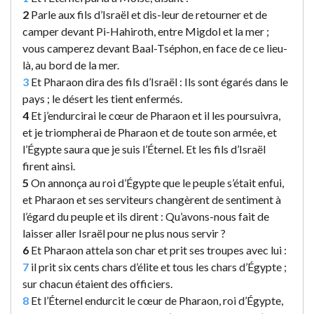
2
Parle aux fils d’Israël et dis-leur de retourner et de
camper devant Pi-Hahiroth, entre Migdol et la mer ;
vous camperez devant Baal-Tséphon, en face de ce lieu-
là, au bord de la mer.
3
Et Pharaon dira des fils d’Israël : Ils sont égarés dans le
pays ; le désert les tient enfermés.
4
Et j’endurcirai le cœur de Pharaon et il les poursuivra,
et je triompherai de Pharaon et de toute son armée, et
l’Égypte saura que je suis l’Éternel. Et les fils d’Israël
firent ainsi.
5
On annonça au roi d’Égypte que le peuple s’était enfui,
et Pharaon et ses serviteurs changèrent de sentiment à
l’égard du peuple et ils dirent : Qu’avons-nous fait de
laisser aller Israël pour ne plus nous servir ?
6
Et Pharaon attela son char et prit ses troupes avec lui :
7
il prit six cents chars d’élite et tous les chars d’Égypte ;
sur chacun étaient des officiers.
8
Et l’Éternel endurcit le cœur de Pharaon, roi d’Égypte,