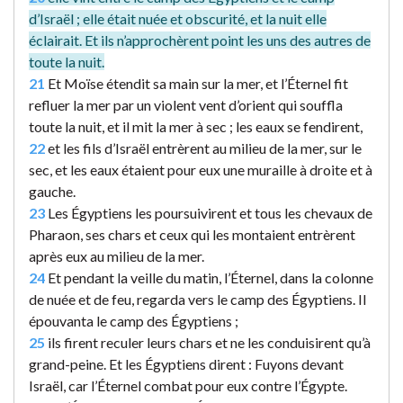
d’Israël ; elle était nuée et obscurité, et la nuit elle
éclairait. Et ils n’approchèrent point les uns des autres de
toute la nuit.
21
Et Moïse étendit sa main sur la mer, et l’Éternel fit
refluer la mer par un violent vent d’orient qui souffla
toute la nuit, et il mit la mer à sec ; les eaux se fendirent,
22
et les fils d’Israël entrèrent au milieu de la mer, sur le
sec, et les eaux étaient pour eux une muraille à droite et à
gauche.
23
Les Égyptiens les poursuivirent et tous les chevaux de
Pharaon, ses chars et ceux qui les montaient entrèrent
après eux au milieu de la mer.
24
Et pendant la veille du matin, l’Éternel, dans la colonne
de nuée et de feu, regarda vers le camp des Égyptiens. Il
épouvanta le camp des Égyptiens ;
25
ils firent reculer leurs chars et ne les conduisirent qu’à
grand-peine. Et les Égyptiens dirent : Fuyons devant
Israël, car l’Éternel combat pour eux contre l’Égypte.