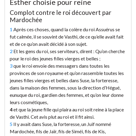
Esther choisie pour reine
Complot contre le roi découvert par
Mardochée
1
Après ces choses, quand la colère du roi Assuérus se
fut calmée, il se souvint de Vasthi, de ce qu’elle avait fait
et de ce qu’on avait décidé à son sujet.
2
Et les gens du roi, ses serviteurs, dirent : Qu’on cherche
pour le roi des jeunes filles vierges et belles ;
3
que le roi envoie des messagers dans toutes les
provinces de son royaume et qu’on rassemble toutes les
jeunes filles vierges et belles dans Suse, la forteresse,
dans la maison des femmes, sous la direction d’Hégué,
eunuque du roi, gardien des femmes, et qu’on leur donne
leurs cosmétiques,
4
et que la jeune fille qui plaira au roi soit reine à la place
de Vasthi. Cet avis plut au roi et il fit ainsi.
5
Il y avait dans Suse, la forteresse, un Juif nommé
Mardochée, fils de Jaïr, fils de Siméi, fils de Kis,