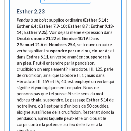
Esther 2.23
Pendus à un bois
: supplice ordinaire (
Esther 5.14
;
Esther 6.4
;
Esther 7.9-10
;
Esther 8.7
;
Esther 9.13-
14
;
Esther 9.25
). Voir déjà la même expression dans
Deutéronome 21.22
et
Genèse 40.19
. Dans
2 Samuel 21.6
et
Nombres 25.4
, se trouve un autre
verbe signifiant
suspendre par un clou, clouer à
; et
dans
Esdras 6.11
, un verbe araméen :
suspendre à
un pieu
. Faut-il entendre par là pendaison,
crucifixion on empalement ? Hérodote, III, 125, parle
de crucifixion, ainsi que Diodore II, 1 ; mais dans
Hérodote III, 159 et IV, 43, est employé un verbe qui
signifie étymologiquement empaler. Nous ne
pensons pas que tel puisse être le sens du mot
hébreu
thala
, suspendre. Le passage
Esther 5.14
de
notre livre, où il est parlé d’un bois de 50 coudées,
éloigne aussi l’idée de la crucifixion. Resterait donc la
pendaison, après laquelle peut-être on clouait le
corps contre la potence, au lieu de le livrer à là
sépulture.