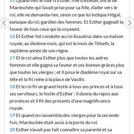
15
Quand vint le tour d’Esther, fille d’Abihaïl, oncle de
Mardochée qui l’avait prise pour sa fille, d’aller vers le
roi, elle ne demanda rien, sinon ce que lui indiqua Hégaï,
eunuque du roi, gardien des femmes. Et Esther gagnait la
faveur de tous ceux qui la voyaient.
16
Et Esther fut conduite au roi Assuérus dans sa maison
royale, au dixième mois, qui est le mois de Tébeth, la
septième année de son règne.
17
Et le roi aima Esther plus que toutes les autres
femmes et elle gagna sa faveur et ses bonnes grâces plus
que toutes les vierges ; et il posa le diadème royal sur sa
tête et la fit reine à la place de Vasthi.
18
Et le roi fit un grand festin à tous ses princes et à tous
ses serviteurs, le festin d’Esther ; il donna du repos aux
provinces et il fit des présents d’une magnificence
royale.
19
Et quand on rassembla des vierges pour la seconde
fois, Mardochée était assis à la porte du roi.
20
Esther n’avait pas fait connaître sa parenté et sa