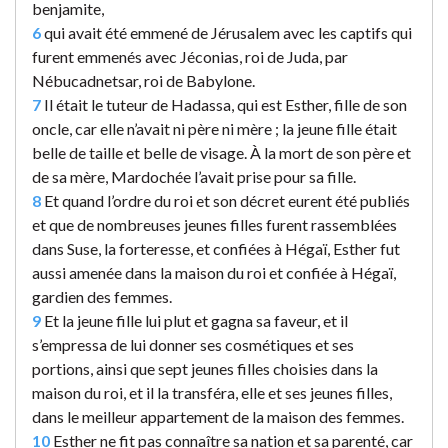
benjamite,
6
qui avait été emmené de Jérusalem avec les captifs qui
furent emmenés avec Jéconias, roi de Juda, par
Nébucadnetsar, roi de Babylone.
7
Il était le tuteur de Hadassa, qui est Esther, fille de son
oncle, car elle n’avait ni père ni mère ; la jeune fille était
belle de taille et belle de visage. À la mort de son père et
de sa mère, Mardochée l’avait prise pour sa fille.
8
Et quand l’ordre du roi et son décret eurent été publiés
et que de nombreuses jeunes filles furent rassemblées
dans Suse, la forteresse, et confiées à Hégaï, Esther fut
aussi amenée dans la maison du roi et confiée à Hégaï,
gardien des femmes.
9
Et la jeune fille lui plut et gagna sa faveur, et il
s’empressa de lui donner ses cosmétiques et ses
portions, ainsi que sept jeunes filles choisies dans la
maison du roi, et il la transféra, elle et ses jeunes filles,
dans le meilleur appartement de la maison des femmes.
10
Esther ne fit pas connaître sa nation et sa parenté, car