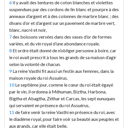
6
Il y avait des tentures de coton blanches et violettes
suspendues par des cordons de lin blanc et pourpre à des
anneaux d’argent et à des colonnes de marbre blanc ; des
divans d’or et d’argent sur un pavement de marbre vert,
blanc, nacré et noir,
7
des boissons versées dans des vases d’or de formes
variées, et du vin royal d’une abondance royale.
8
Et ordre était donné de n’obliger personne à boire, car
le roi avait prescrit à tous les grands de sa maison d’agir
selon la volonté de chacun.
9
La reine Vasthi fit aussi un festin aux femmes, dans la
maison royale du roi Assuérus.
10
Le septième jour, comme le cœur du roi était égayé
par le vin, il ordonna à Méhuman, Biztha, Harbona,
Bigtha et Abagtha, Zéthar et Carcas, les sept eunuques
qui servaient en présence du roi Assuérus,
11
de faire venir la reine Vasthi en présence du roi, avec
le diadème royal, pour faire voir sa beauté aux peuples et
aux grands, car elle était belle.