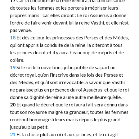
17
Car la conduite de la reine viendra à la connaissance
de toutes les femmes et les portera à mépriser leurs
propres maris ; car elles diront : Le roi Assuérus a donné
l’ordre de faire venir devant lui la reine Vasthi, et elle n’est
pas venue.
18
Et dès ce jour les princesses des Perses et des Mèdes,
qui ont appris la conduite de la reine, la citeront à tous
les princes du roi, et il y aura beaucoup de mépris et de
colère.
19
Si le roi le trouve bon, qu’on publie de sa part un
décret royal, qu’on l’inscrive dans les lois des Perses et
des Mèdes, et qu’il soit irrévocable, à savoir que Vasthi
ne paraisse plus en présence du roi Assuérus, et que le roi
donne sa dignité de reine à une autre meilleure qu’elle.
20
Et quand le décret que le roi aura fait sera connu dans
tout son royaume malgré sa grandeur, toutes les femmes
rendront hommage à leurs maris depuis le plus grand
jusqu’au plus petit.
21
Et la chose plut au roi et aux princes, et le roi agit