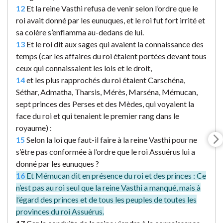
12
Et la reine Vasthi refusa de venir selon l’ordre que le
roi avait donné par les eunuques, et le roi fut fort irrité et
sa colère s’enflamma au-dedans de lui.
13
Et le roi dit aux sages qui avaient la connaissance des
temps (car les affaires du roi étaient portées devant tous
ceux qui connaissaient les lois et le droit,
14
et les plus rapprochés du roi étaient Carschéna,
Séthar, Admatha, Tharsis, Mérès, Marséna, Mémucan,
sept princes des Perses et des Mèdes, qui voyaient la
face du roi et qui tenaient le premier rang dans le
royaume) :
15
Selon la loi que faut-il faire à la reine Vasthi pour ne
s’être pas conformée à l’ordre que le roi Assuérus lui a
donné par les eunuques ?
16
Et Mémucan dit en présence du roi et des princes : Ce
n’est pas au roi seul que la reine Vasthi a manqué, mais à
l’égard des princes et de tous les peuples de toutes les
provinces du roi Assuérus.