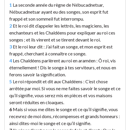
1
La seconde année du règne de Nébucadnetsar,
Nébucadnetsar ayant eu des songes, son esprit fut
frappé et son sommeil fut interrompu.
2
Et le roi dit d’appeler les lettrés, les magiciens, les
enchanteurs et les Chaldéens pour expliquer au roi ces
songes ; et ils vinrent et se tinrent devant le roi.
3
Et le roi leur dit : J’ai fait un songe, et mon esprit est
frappé, cherchant à connaître ce songe.
4
Les Chaldéens parlèrent au roi en araméen : Ô roi, vis
éternellement ! Dis le songe à tes serviteurs, et nous en
ferons savoir la signification.
5
Le roi répondit et dit aux Chaldéens : C’est chose
arrêtée par moi. Si vous ne me faites savoir le songe et ce
qu’il signifie, vous serez mis en pièces et vos maisons
seront réduites en cloaques.
6
Mais si vous me dites le songe et ce qu’il signifie, vous
recevrez de moi dons, récompenses et grands honneurs :
ainsi dites-moi le songe et ce qu’il signifie.