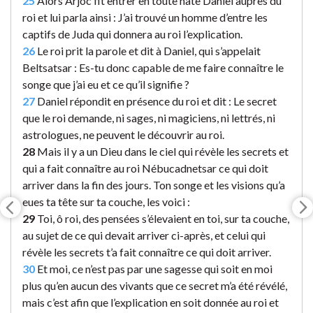
25
Alors Arjoc fit entrer en toute hâte Daniel auprès du
roi et lui parla ainsi : J’ai trouvé un homme d’entre les
captifs de Juda qui donnera au roi l’explication.
26
Le roi prit la parole et dit à Daniel, qui s’appelait
Beltsatsar : Es-tu donc capable de me faire connaître le
songe que j’ai eu et ce qu’il signifie ?
27
Daniel répondit en présence du roi et dit : Le secret
que le roi demande, ni sages, ni magiciens, ni lettrés, ni
astrologues, ne peuvent le découvrir au roi.
28
Mais il y a un Dieu dans le ciel qui révèle les secrets et
qui a fait connaître au roi Nébucadnetsar ce qui doit
arriver dans la fin des jours. Ton songe et les visions qu’a
eues ta tête sur ta couche, les voici :
29
Toi, ô roi, des pensées s’élevaient en toi, sur ta couche,
au sujet de ce qui devait arriver ci-après, et celui qui
révèle les secrets t’a fait connaître ce qui doit arriver.
30
Et moi, ce n’est pas par une sagesse qui soit en moi
plus qu’en aucun des vivants que ce secret m’a été révélé,
mais c’est afin que l’explication en soit donnée au roi et