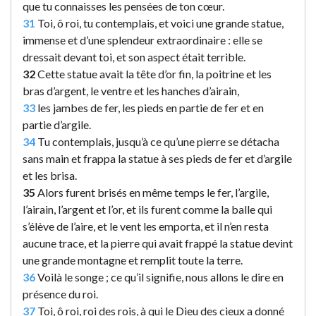
que tu connaisses les pensées de ton cœur.
31
Toi, ô roi, tu contemplais, et voici une grande statue,
immense et d’une splendeur extraordinaire : elle se
dressait devant toi, et son aspect était terrible.
32
Cette statue avait la tête d’or fin, la poitrine et les
bras d’argent, le ventre et les hanches d’airain,
33
les jambes de fer, les pieds en partie de fer et en
partie d’argile.
34
Tu contemplais, jusqu’à ce qu’une pierre se détacha
sans main et frappa la statue à ses pieds de fer et d’argile
et les brisa.
35
Alors furent brisés en même temps le fer, l’argile,
l’airain, l’argent et l’or, et ils furent comme la balle qui
s’élève de l’aire, et le vent les emporta, et il n’en resta
aucune trace, et la pierre qui avait frappé la statue devint
une grande montagne et remplit toute la terre.
36
Voilà le songe ; ce qu’il signifie, nous allons le dire en
présence du roi.
37
Toi, ô roi, roi des rois, à qui le Dieu des cieux a donné