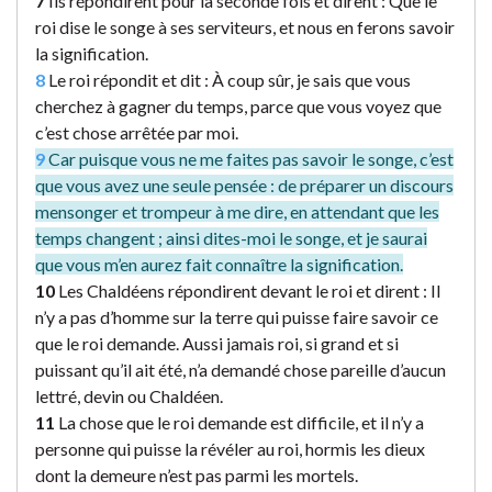
7
Ils répondirent pour la seconde fois et dirent : Que le
roi dise le songe à ses serviteurs, et nous en ferons savoir
la signification.
8
Le roi répondit et dit : À coup sûr, je sais que vous
cherchez à gagner du temps, parce que vous voyez que
c’est chose arrêtée par moi.
9
Car puisque vous ne me faites pas savoir le songe, c’est
que vous avez une seule pensée : de préparer un discours
mensonger et trompeur à me dire, en attendant que les
temps changent ; ainsi dites-moi le songe, et je saurai
que vous m’en aurez fait connaître la signification.
10
Les Chaldéens répondirent devant le roi et dirent : Il
n’y a pas d’homme sur la terre qui puisse faire savoir ce
que le roi demande. Aussi jamais roi, si grand et si
puissant qu’il ait été, n’a demandé chose pareille d’aucun
lettré, devin ou Chaldéen.
11
La chose que le roi demande est difficile, et il n’y a
personne qui puisse la révéler au roi, hormis les dieux
dont la demeure n’est pas parmi les mortels.