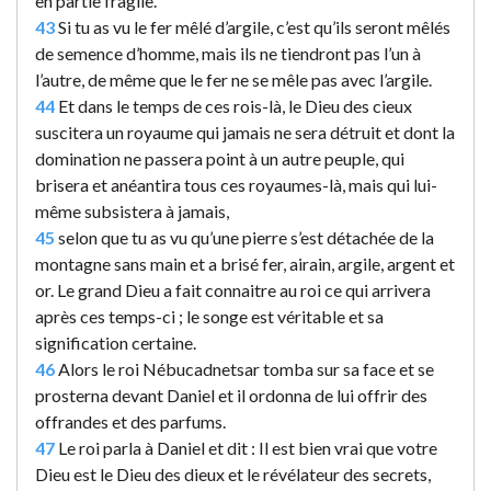
en partie fragile.
43
Si tu as vu le fer mêlé d’argile, c’est qu’ils seront mêlés
de semence d’homme, mais ils ne tiendront pas l’un à
l’autre, de même que le fer ne se mêle pas avec l’argile.
44
Et dans le temps de ces rois-là, le Dieu des cieux
suscitera un royaume qui jamais ne sera détruit et dont la
domination ne passera point à un autre peuple, qui
brisera et anéantira tous ces royaumes-là, mais qui lui-
même subsistera à jamais,
45
selon que tu as vu qu’une pierre s’est détachée de la
montagne sans main et a brisé fer, airain, argile, argent et
or. Le grand Dieu a fait connaitre au roi ce qui arrivera
après ces temps-ci ; le songe est véritable et sa
signification certaine.
46
Alors le roi Nébucadnetsar tomba sur sa face et se
prosterna devant Daniel et il ordonna de lui offrir des
offrandes et des parfums.
47
Le roi parla à Daniel et dit : Il est bien vrai que votre
Dieu est le Dieu des dieux et le révélateur des secrets,