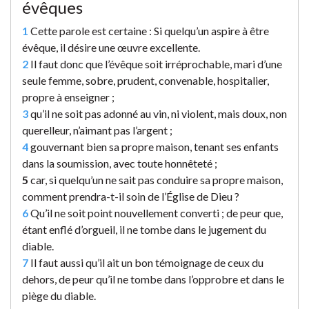
évêques
1
Cette parole est certaine : Si quelqu’un aspire à être
évêque, il désire une œuvre excellente.
2
Il faut donc que l’évêque soit irréprochable, mari d’une
seule femme, sobre, prudent, convenable, hospitalier,
propre à enseigner ;
3
qu’il ne soit pas adonné au vin, ni violent, mais doux, non
querelleur, n’aimant pas l’argent ;
4
gouvernant bien sa propre maison, tenant ses enfants
dans la soumission, avec toute honnêteté ;
5
car, si quelqu’un ne sait pas conduire sa propre maison,
comment prendra-t-il soin de l’Église de Dieu ?
6
Qu’il ne soit point nouvellement converti ; de peur que,
étant enflé d’orgueil, il ne tombe dans le jugement du
diable.
7
Il faut aussi qu’il ait un bon témoignage de ceux du
dehors, de peur qu’il ne tombe dans l’opprobre et dans le
piège du diable.