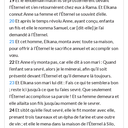
19
Et le lendemain matin ils se prosternèrent devant
l’Éternel et s’en retournèrent chez eux à Rama. Et Elkana
connut Anne sa femme et l’Éternel se souvint d’elle.
20
Et après le temps révolu Anne, ayant conçu, enfanta
un fils et elle le nomma Samuel, car [dit-elle] je l’ai
demandé à l’Éternel.
21
Et cet homme, Elkana, monta avec toute sa maison,
pour offrir à l’Éternel le sacrifice annuel et accomplir son
vœu.
22
Et Anne n’y monta pas, car elle dit à son mari : Quand
l’enfant sera sevré, alors je le mènerai, afin qu’il soit
présenté devant l’Éternel et qu’il demeure là toujours.
23
Et Elkana son mari lui dit : Fais ce qui te semblera bon
; reste ici jusqu’à ce que tu l’aies sevré. Que seulement
l’Éternel accomplisse sa parole ! Et sa femme demeura et
elle allaita son fils jusqu’au moment de le sevrer.
24
Et sitôt qu’elle l’eut sevré, elle le fit monter avec elle,
prenant trois taureaux et un épha de farine et une outre
de vin ; et elle le mena dans la maison de l’Éternel à Silo,