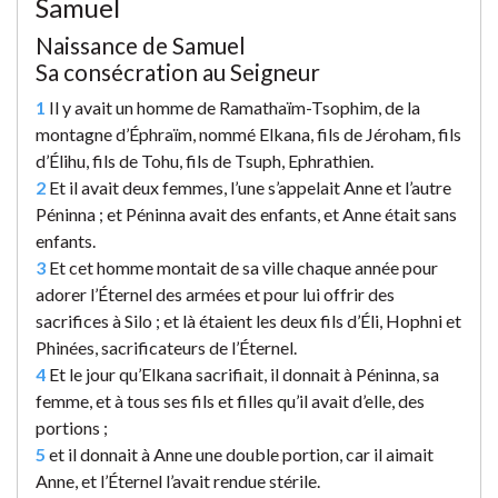
Samuel
Naissance de Samuel
Sa consécration au Seigneur
1
Il y avait un homme de Ramathaïm-Tsophim, de la
montagne d’Éphraïm, nommé Elkana, fils de Jéroham, fils
d’Élihu, fils de Tohu, fils de Tsuph, Ephrathien.
2
Et il avait deux femmes, l’une s’appelait Anne et l’autre
Péninna ; et Péninna avait des enfants, et Anne était sans
enfants.
3
Et cet homme montait de sa ville chaque année pour
adorer l’Éternel des armées et pour lui offrir des
sacrifices à Silo ; et là étaient les deux fils d’Éli, Hophni et
Phinées, sacrificateurs de l’Éternel.
4
Et le jour qu’Elkana sacrifiait, il donnait à Péninna, sa
femme, et à tous ses fils et filles qu’il avait d’elle, des
portions ;
5
et il donnait à Anne une double portion, car il aimait
Anne, et l’Éternel l’avait rendue stérile.