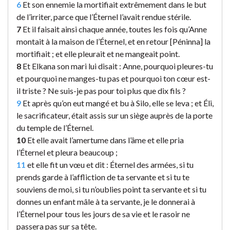
6
Et son ennemie la mortifiait extrêmement dans le but
de l’irriter, parce que l’Éternel l’avait rendue stérile.
7
Et il faisait ainsi chaque année, toutes les fois qu’Anne
montait à la maison de l’Éternel, et en retour [Péninna] la
mortifiait ; et elle pleurait et ne mangeait point.
8
Et Elkana son mari lui disait : Anne, pourquoi pleures-tu
et pourquoi ne manges-tu pas et pourquoi ton cœur est-
il triste ? Ne suis-je pas pour toi plus que dix fils ?
9
Et après qu’on eut mangé et bu à Silo, elle se leva ; et Éli,
le sacrificateur, était assis sur un siège auprès de la porte
du temple de l’Éternel.
10
Et elle avait l’amertume dans l’âme et elle pria
l’Éternel et pleura beaucoup ;
11
et elle fit un vœu et dit : Éternel des armées, si tu
prends garde à l’affliction de ta servante et si tu te
souviens de moi, si tu n’oublies point ta servante et si tu
donnes un enfant mâle à ta servante, je le donnerai à
l’Éternel pour tous les jours de sa vie et le rasoir ne
passera pas sur sa tête.