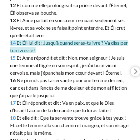
12
Et comme elle prolongeait sa prière devant l’Éternel,
Éli observa sa bouche.
13
Et Anne parlait en son cœur, remuant seulement ses
lèvres, et sa voix ne se faisait point entendre. Et Éli crut
qu’elle était ivre.
14
Et Éli lui dit : Jusqu’à quand seras-tu ivre ? Va dissiper
ton ivresse !
15
Et Anne répondit et dit : Non, mon seigneur ! Je suis
une femme affligée en son esprit ; je n’ai bu ni vin ni
cervoise, mais j’épanchais mon cœur devant l’Éternel.
16
Ne prends pas ta servante pour une femme de rien,
car c’est dans l’excès de ma douleur et de mon affliction
que j’ai parlé jusqu’ici.
17
Et Éli répondit et dit : Va en paix, et que le Dieu
d’Israël t’accorde la demande que tu lui as faite !
18
Et elle dit : Que ta servante trouve grâce à tes yeux !
Et cette femme alla son chemin et mangea, et son visage
n’était plus le même.