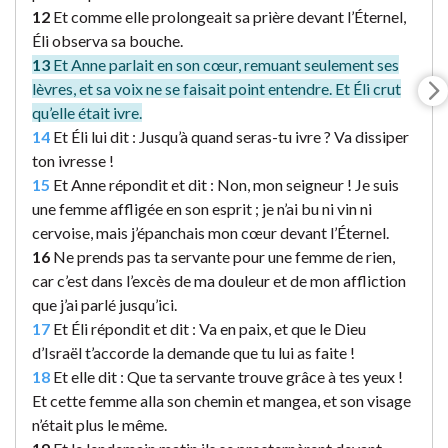
12
Et comme elle prolongeait sa prière devant l’Éternel,
Éli observa sa bouche.
13
Et Anne parlait en son cœur, remuant seulement ses
lèvres, et sa voix ne se faisait point entendre. Et Éli crut
qu’elle était ivre.
14
Et Éli lui dit : Jusqu’à quand seras-tu ivre ? Va dissiper
ton ivresse !
15
Et Anne répondit et dit : Non, mon seigneur ! Je suis
une femme affligée en son esprit ; je n’ai bu ni vin ni
cervoise, mais j’épanchais mon cœur devant l’Éternel.
16
Ne prends pas ta servante pour une femme de rien,
car c’est dans l’excès de ma douleur et de mon affliction
que j’ai parlé jusqu’ici.
17
Et Éli répondit et dit : Va en paix, et que le Dieu
d’Israël t’accorde la demande que tu lui as faite !
18
Et elle dit : Que ta servante trouve grâce à tes yeux !
Et cette femme alla son chemin et mangea, et son visage
n’était plus le même.