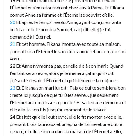
19
Et le lendemain matin ils se prosternèrent devant
l’Éternel et s’en retournèrent chez eux à Rama. Et Elkana
connut Anne sa femme et l’Éternel se souvint d’elle.
20
Et après le temps révolu Anne, ayant conçu, enfanta
un fils et elle le nomma Samuel, car [dit-elle] je l’ai
demandé à l’Éternel.
21
Et cet homme, Elkana, monta avec toute sa maison,
pour offrir à l’Éternel le sacrifice annuel et accomplir son
vœu.
22
Et Anne n’y monta pas, car elle dit à son mari : Quand
l’enfant sera sevré, alors je le mènerai, afin qu’il soit
présenté devant l’Éternel et qu’il demeure là toujours.
23
Et Elkana son mari lui dit : Fais ce qui te semblera bon
; reste ici jusqu’à ce que tu l’aies sevré. Que seulement
l’Éternel accomplisse sa parole ! Et sa femme demeura et
elle allaita son fils jusqu’au moment de le sevrer.
24
Et sitôt qu’elle l’eut sevré, elle le fit monter avec elle,
prenant trois taureaux et un épha de farine et une outre
de vin ; et elle le mena dans la maison de l’Éternel à Silo,