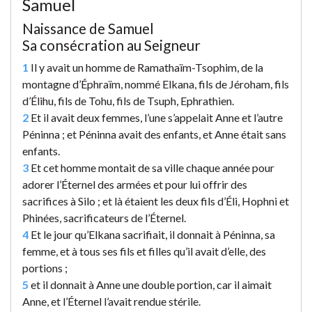
Samuel
Naissance de Samuel
Sa consécration au Seigneur
1
Il y avait un homme de Ramathaïm-Tsophim, de la
montagne d’Éphraïm, nommé Elkana, fils de Jéroham, fils
d’Élihu, fils de Tohu, fils de Tsuph, Ephrathien.
2
Et il avait deux femmes, l’une s’appelait Anne et l’autre
Péninna ; et Péninna avait des enfants, et Anne était sans
enfants.
3
Et cet homme montait de sa ville chaque année pour
adorer l’Éternel des armées et pour lui offrir des
sacrifices à Silo ; et là étaient les deux fils d’Éli, Hophni et
Phinées, sacrificateurs de l’Éternel.
4
Et le jour qu’Elkana sacrifiait, il donnait à Péninna, sa
femme, et à tous ses fils et filles qu’il avait d’elle, des
portions ;
5
et il donnait à Anne une double portion, car il aimait
Anne, et l’Éternel l’avait rendue stérile.