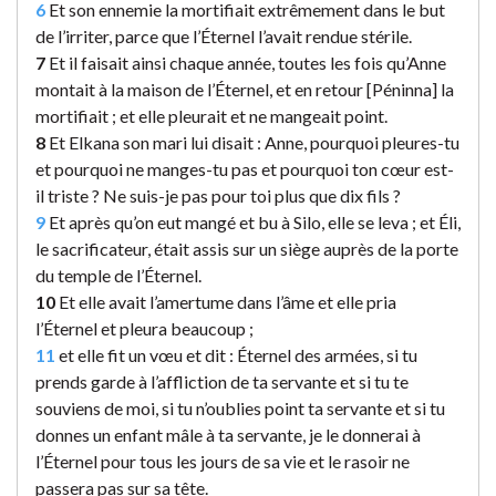
6
Et son ennemie la mortifiait extrêmement dans le but
de l’irriter, parce que l’Éternel l’avait rendue stérile.
7
Et il faisait ainsi chaque année, toutes les fois qu’Anne
montait à la maison de l’Éternel, et en retour [Péninna] la
mortifiait ; et elle pleurait et ne mangeait point.
8
Et Elkana son mari lui disait : Anne, pourquoi pleures-tu
et pourquoi ne manges-tu pas et pourquoi ton cœur est-
il triste ? Ne suis-je pas pour toi plus que dix fils ?
9
Et après qu’on eut mangé et bu à Silo, elle se leva ; et Éli,
le sacrificateur, était assis sur un siège auprès de la porte
du temple de l’Éternel.
10
Et elle avait l’amertume dans l’âme et elle pria
l’Éternel et pleura beaucoup ;
11
et elle fit un vœu et dit : Éternel des armées, si tu
prends garde à l’affliction de ta servante et si tu te
souviens de moi, si tu n’oublies point ta servante et si tu
donnes un enfant mâle à ta servante, je le donnerai à
l’Éternel pour tous les jours de sa vie et le rasoir ne
passera pas sur sa tête.